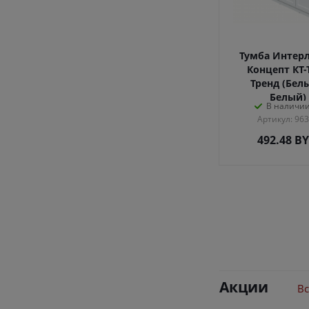
Тумба Интер
Концепт КТ-
Тренд (Бел
Белый)
В наличии
Артикул: 96
492.48
B
Акции
Вс