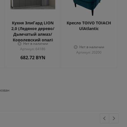
Кухня ЭлиГард LION
Кресло TOIVO TOIACH
2,0 (Ледяное дерево/
UlAtlantic
Дымчатый алмаз/
Королевский опал)
Нет в наличии
Нет в наличии
Артикул: 64186
Артикул: 20200
682.72
BYN
рован