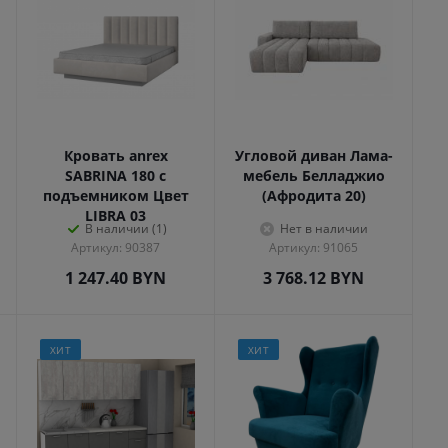
Кровать anrex
Угловой диван Лама-
SABRINA 180 с
мебель Белладжио
подъемником Цвет
(Афродита 20)
LIBRA 03
В наличии (1)
Нет в наличии
Артикул: 90387
Артикул: 91065
1 247.40
BYN
3 768.12
BYN
ХИТ
ХИТ