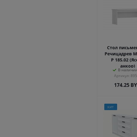
Стол письм
Речицадрев М
Р 185.02 (Я
анкор)
В наличии
Артикул: 89
174.25
B
ХИТ