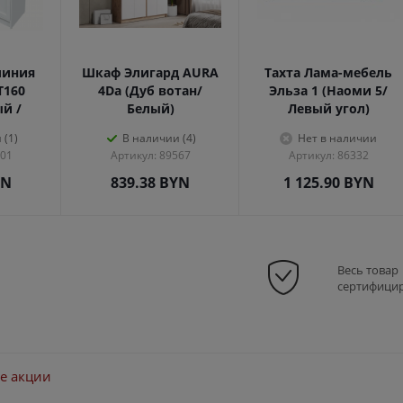
линия
Шкаф Элигард AURA
Тахта Лама-мебель
Т160
4Dа (Дуб вотан/
Эльза 1 (Наоми 5/
ый /
Белый)
Левый угол)
 (1)
В наличии (4)
Нет в наличии
301
Артикул: 89567
Артикул: 86332
YN
839.38
BYN
1 125.90
BYN
Весь товар
сертифици
е акции