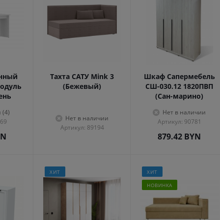
енный
Тахта САТУ Mink 3
Шкаф Сапермебель
одуль
(Бежевый)
СШ-030.12 1820ПВП
сень
(Сан-марино)
 (4)
Нет в наличии
Нет в наличии
569
Артикул: 90781
Артикул: 89194
YN
879.42
BYN
ХИТ
ХИТ
НОВИНКА