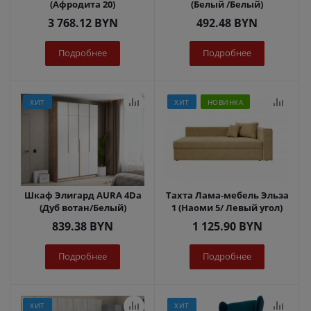
(Афродита 20)
(Белый /Белый)
3 768.12
BYN
492.48
BYN
Подробнее
Подробнее
ХИТ
ХИТ
НОВИНКА
Шкаф Элигард AURA 4Dа
Тахта Лама-мебель Эльза
(Дуб вотан/Белый)
1 (Наоми 5/ Левый угол)
839.38
BYN
1 125.90
BYN
Подробнее
Подробнее
ХИТ
ХИТ