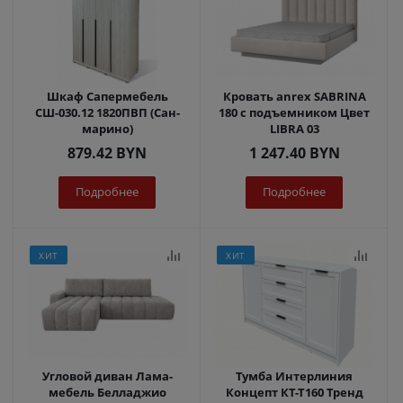
Шкаф Сапермебель
Кровать anrex SABRINA
СШ-030.12 1820ПВП (Сан-
180 с подъемником Цвет
марино)
LIBRA 03
879.42
BYN
1 247.40
BYN
Подробнее
Подробнее
ХИТ
ХИТ
Угловой диван Лама-
Тумба Интерлиния
мебель Белладжио
Концепт КТ-Т160 Тренд