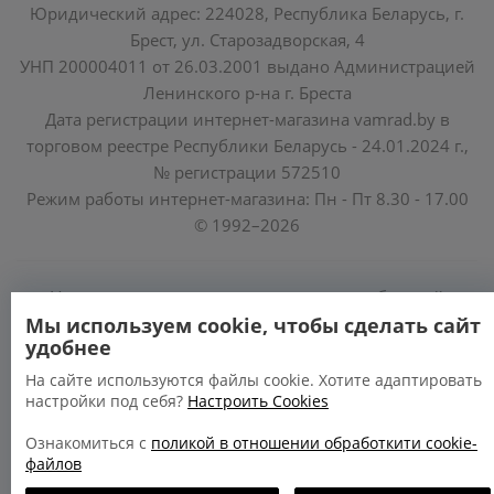
Юридический адрес: 224028, Республика Беларусь, г.
Брест, ул. Старозадворская, 4
УНП 200004011 от 26.03.2001 выдано Администрацией
Ленинского р-на г. Бреста
Дата регистрации интернет-магазина vamrad.by в
торговом реестре Республики Беларусь - 24.01.2024 г.,
№ регистрации 572510
Режим работы интернет-магазина: Пн - Пт 8.30 - 17.00
© 1992–2026
Уполномоченные по защите прав потребителей
облисполкомов, Минского горисполкома:
Мы используем cookie, чтобы сделать сайт
удобнее
https://www.mart.gov.by/activity/zashchita-prav-
potrebiteley/
На сайте используются файлы cookie. Хотите адаптировать
настройки под себя?
Настроить Cookies
БРЕСТСКАЯ ОБЛАСТЬ тел. (80162) 26 97 69;
ГРОДНЕНСКАЯ ОБЛАСТЬ тел. (80152) 73 56 63
Ознакомиться с
поликой в отношении обработкити cookie-
файлов