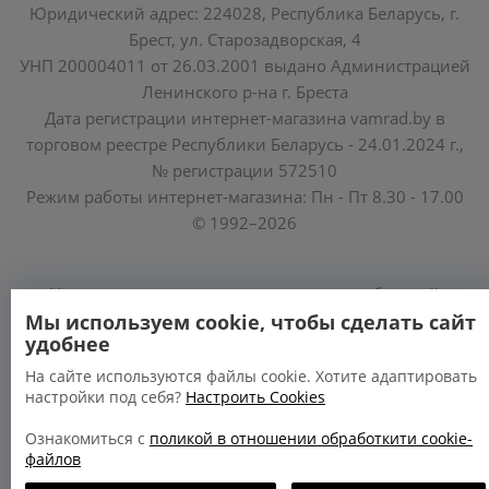
Юридический адрес: 224028, Республика Беларусь, г.
Брест, ул. Старозадворская, 4
УНП 200004011 от 26.03.2001 выдано Администрацией
Ленинского р-на г. Бреста
Дата регистрации интернет-магазина vamrad.by в
торговом реестре Республики Беларусь - 24.01.2024 г.,
№ регистрации 572510
Режим работы интернет-магазина: Пн - Пт 8.30 - 17.00
© 1992–2026
Уполномоченные по защите прав потребителей
облисполкомов, Минского горисполкома:
Мы используем cookie, чтобы сделать сайт
удобнее
https://www.mart.gov.by/activity/zashchita-prav-
potrebiteley/
На сайте используются файлы cookie. Хотите адаптировать
настройки под себя?
Настроить Cookies
БРЕСТСКАЯ ОБЛАСТЬ тел. (80162) 26 97 69;
ГРОДНЕНСКАЯ ОБЛАСТЬ тел. (80152) 73 56 63
Ознакомиться с
поликой в отношении обработкити cookie-
файлов