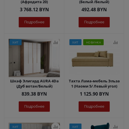
(Афродита 20)
(Белый /Белый)
3 768.12
BYN
492.48
BYN
Подробнее
Подробнее
ХИТ
ХИТ
НОВИНКА
Шкаф Элигард AURA 4Dа
Тахта Лама-мебель Эльза
(Дуб вотан/Белый)
1 (Наоми 5/ Левый угол)
839.38
BYN
1 125.90
BYN
Подробнее
Подробнее
ХИТ
ХИТ