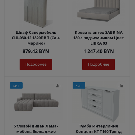
Шкаф Сапермебель
Кровать anrex SABRINA
СШ-030.12 1820ПВП (Сан-
180 с подъемником Цвет
марино)
LIBRA 03
879.42
BYN
1 247.40
BYN
Подробнее
Подробнее
ХИТ
ХИТ
Угловой диван Лама-
Тумба Интерлиния
мебель Белладжио
Концепт КТ-Т160 Тренд