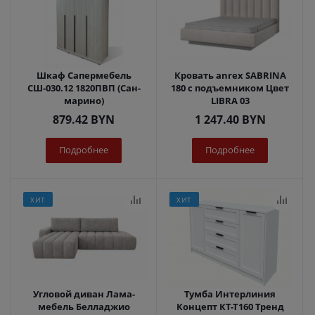
Шкаф Сапермебель
Кровать anrex SABRINA
СШ-030.12 1820ПВП (Сан-
180 с подъемником Цвет
марино)
LIBRA 03
879.42
BYN
1 247.40
BYN
Подробнее
Подробнее
ХИТ
ХИТ
Угловой диван Лама-
Тумба Интерлиния
мебель Белладжио
Концепт КТ-Т160 Тренд