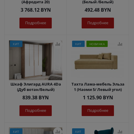
(Афродита 20)
(Белый /Белый)
3 768.12
BYN
492.48
BYN
Подробнее
Подробнее
ХИТ
ХИТ
НОВИНКА
Шкаф Элигард AURA 4Dа
Тахта Лама-мебель Эльза
(Дуб вотан/Белый)
1 (Наоми 5/ Левый угол)
839.38
BYN
1 125.90
BYN
Подробнее
Подробнее
ХИТ
ХИТ