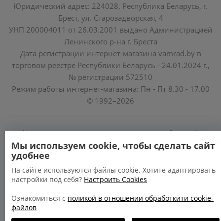
Юридический адрес: 224028, Республика Беларусь, г.
Брест, ул. Старозадворская, 4
УНП 200004011 от 26.03.2001 выдано Администрацией
Ленинского р-на г. Бреста
Дата регистрации интернет-магазина vamrad.by в
торговом реестре Республики Беларусь - 24.01.2024 г.,
№ регистрации 572510
Режим работы интернет-магазина: Пн - Пт 8.30 - 17.00
© 1992–2026
Уполномоченные по защите прав потребителей
облисполкомов, Минского горисполкома:
Мы используем cookie, чтобы сделать сайт
удобнее
https://www.mart.gov.by/activity/zashchita-prav-
potrebiteley/
На сайте используются файлы cookie. Хотите адаптировать
настройки под себя?
Настроить Cookies
БРЕСТСКАЯ ОБЛАСТЬ тел. (80162) 26 97 69;
ГРОДНЕНСКАЯ ОБЛАСТЬ тел. (80152) 73 56 63
Ознакомиться с
поликой в отношении обработкити cookie-
файлов