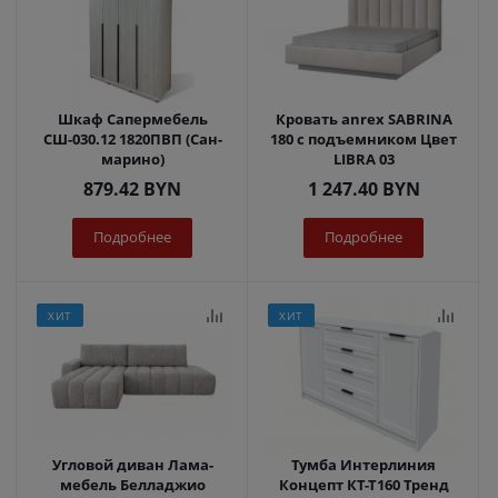
Шкаф Сапермебель
Кровать anrex SABRINA
СШ-030.12 1820ПВП (Сан-
180 с подъемником Цвет
марино)
LIBRA 03
879.42
BYN
1 247.40
BYN
Подробнее
Подробнее
ХИТ
ХИТ
Угловой диван Лама-
Тумба Интерлиния
мебель Белладжио
Концепт КТ-Т160 Тренд