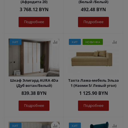
(Афродита 20)
(Белый /Белый)
3 768.12
BYN
492.48
BYN
Подробнее
Подробнее
ХИТ
ХИТ
НОВИНКА
Шкаф Элигард AURA 4Dа
Тахта Лама-мебель Эльза
(Дуб вотан/Белый)
1 (Наоми 5/ Левый угол)
839.38
BYN
1 125.90
BYN
Подробнее
Подробнее
ХИТ
ХИТ