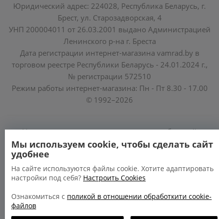
Юридический адрес: 224028, Республика Беларусь, г.
Брест, ул. Старозадворская, 4
УНП 200004011 от 26.03.2001 выдано Администрацией
Ленинского р-на г. Бреста
Дата регистрации интернет-магазина vamrad.by в
торговом реестре Республики Беларусь - 24.01.2024 г.,
№ регистрации 572510
Режим работы интернет-магазина: Пн - Пт 8.30 - 17.00
© 1992–2026
Уполномоченные по защите прав потребителей
облисполкомов, Минского горисполкома:
Мы используем cookie, чтобы сделать сайт
удобнее
https://www.mart.gov.by/activity/zashchita-prav-
potrebiteley/
На сайте используются файлы cookie. Хотите адаптировать
настройки под себя?
Настроить Cookies
БРЕСТСКАЯ ОБЛАСТЬ тел. (80162) 26 97 69;
ГРОДНЕНСКАЯ ОБЛАСТЬ тел. (80152) 73 56 63
Ознакомиться с
поликой в отношении обработкити cookie-
файлов