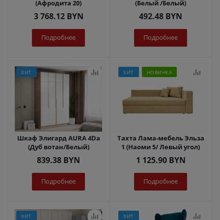
(Афродита 20)
(Белый /Белый)
3 768.12
BYN
492.48
BYN
Подробнее
Подробнее
ХИТ
ХИТ
НОВИНКА
Шкаф Элигард AURA 4Dа
Тахта Лама-мебель Эльза
(Дуб вотан/Белый)
1 (Наоми 5/ Левый угол)
839.38
BYN
1 125.90
BYN
Подробнее
Подробнее
ХИТ
ХИТ