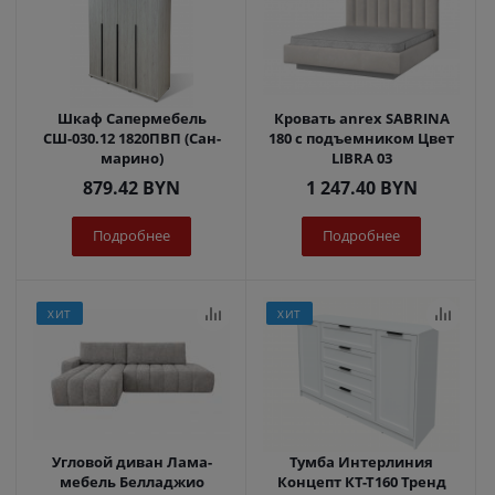
Шкаф Сапермебель
Кровать anrex SABRINA
СШ-030.12 1820ПВП (Сан-
180 с подъемником Цвет
марино)
LIBRA 03
879.42
BYN
1 247.40
BYN
Подробнее
Подробнее
ХИТ
ХИТ
Угловой диван Лама-
Тумба Интерлиния
мебель Белладжио
Концепт КТ-Т160 Тренд