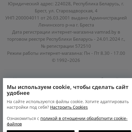
Юридический адрес: 224028, Республика Беларусь, г.
Брест, ул. Старозадворская, 4
УНП 200004011 от 26.03.2001 выдано Администрацией
Ленинского р-на г. Бреста
Дата регистрации интернет-магазина vamrad.by в
торговом реестре Республики Беларусь - 24.01.2024 г.,
№ регистрации 572510
Режим работы интернет-магазина: Пн - Пт 8.30 - 17.00
© 1992–2026
Уполномоченные по защите прав потребителей
облисполкомов, Минского горисполкома:
Мы используем cookie, чтобы сделать сайт
удобнее
https://www.mart.gov.by/activity/zashchita-prav-
potrebiteley/
На сайте используются файлы cookie. Хотите адаптировать
настройки под себя?
Настроить Cookies
БРЕСТСКАЯ ОБЛАСТЬ тел. (80162) 26 97 69;
ГРОДНЕНСКАЯ ОБЛАСТЬ тел. (80152) 73 56 63
Ознакомиться с
поликой в отношении обработкити cookie-
файлов