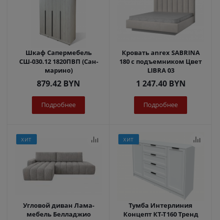
Шкаф Сапермебель
Кровать anrex SABRINA
СШ-030.12 1820ПВП (Сан-
180 с подъемником Цвет
марино)
LIBRA 03
879.42
BYN
1 247.40
BYN
Подробнее
Подробнее
ХИТ
ХИТ
Угловой диван Лама-
Тумба Интерлиния
мебель Белладжио
Концепт КТ-Т160 Тренд