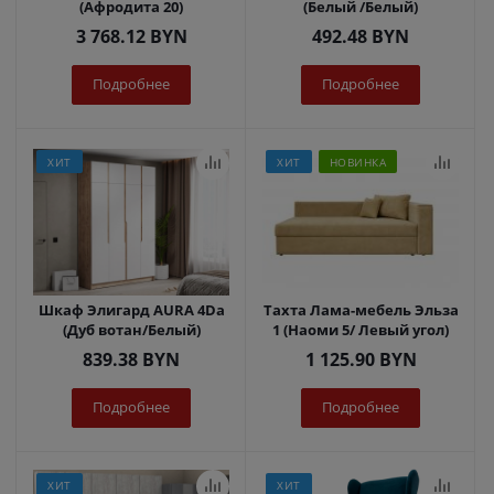
(Афродита 20)
(Белый /Белый)
3 768.12
BYN
492.48
BYN
Подробнее
Подробнее
ХИТ
ХИТ
НОВИНКА
Шкаф Элигард AURA 4Dа
Тахта Лама-мебель Эльза
(Дуб вотан/Белый)
1 (Наоми 5/ Левый угол)
839.38
BYN
1 125.90
BYN
Подробнее
Подробнее
ХИТ
ХИТ