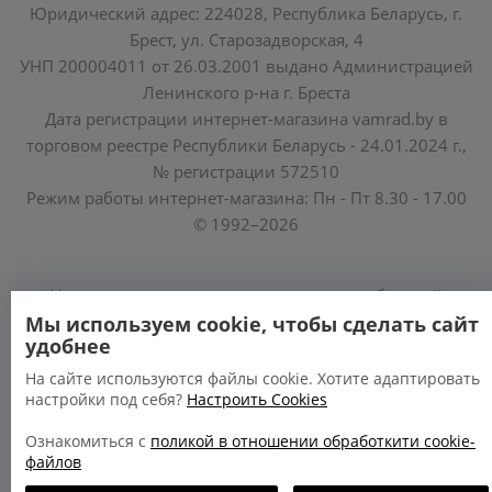
Юридический адрес: 224028, Республика Беларусь, г.
Брест, ул. Старозадворская, 4
УНП 200004011 от 26.03.2001 выдано Администрацией
Ленинского р-на г. Бреста
Дата регистрации интернет-магазина vamrad.by в
торговом реестре Республики Беларусь - 24.01.2024 г.,
№ регистрации 572510
Режим работы интернет-магазина: Пн - Пт 8.30 - 17.00
© 1992–2026
Уполномоченные по защите прав потребителей
облисполкомов, Минского горисполкома:
Мы используем cookie, чтобы сделать сайт
удобнее
https://www.mart.gov.by/activity/zashchita-prav-
potrebiteley/
На сайте используются файлы cookie. Хотите адаптировать
настройки под себя?
Настроить Cookies
БРЕСТСКАЯ ОБЛАСТЬ тел. (80162) 26 97 69;
ГРОДНЕНСКАЯ ОБЛАСТЬ тел. (80152) 73 56 63
Ознакомиться с
поликой в отношении обработкити cookie-
файлов