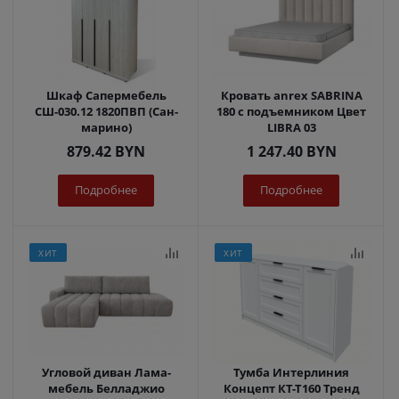
Шкаф Сапермебель
Кровать anrex SABRINA
СШ-030.12 1820ПВП (Сан-
180 с подъемником Цвет
марино)
LIBRA 03
879.42
BYN
1 247.40
BYN
Подробнее
Подробнее
ХИТ
ХИТ
Угловой диван Лама-
Тумба Интерлиния
мебель Белладжио
Концепт КТ-Т160 Тренд