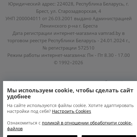
Юридический адрес: 224028, Республика Беларусь, г.
Брест, ул. Старозадворская, 4
УНП 200004011 от 26.03.2001 выдано Администрацией
Ленинского р-на г. Бреста
Дата регистрации интернет-магазина vamrad.by в
торговом реестре Республики Беларусь - 24.01.2024 г.,
№ регистрации 572510
Режим работы интернет-магазина: Пн - Пт 8.30 - 17.00
© 1992–2026
Уполномоченные по защите прав потребителей
облисполкомов, Минского горисполкома:
Мы используем cookie, чтобы сделать сайт
удобнее
https://www.mart.gov.by/activity/zashchita-prav-
potrebiteley/
На сайте используются файлы cookie. Хотите адаптировать
настройки под себя?
Настроить Cookies
БРЕСТСКАЯ ОБЛАСТЬ тел. (80162) 26 97 69;
ГРОДНЕНСКАЯ ОБЛАСТЬ тел. (80152) 73 56 63
Ознакомиться с
поликой в отношении обработкити cookie-
файлов