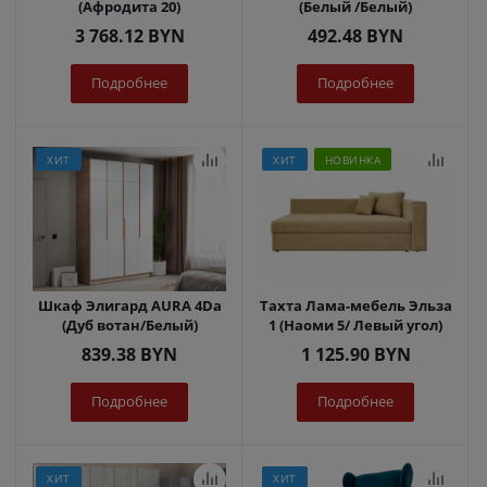
(Афродита 20)
(Белый /Белый)
3 768.12
BYN
492.48
BYN
Подробнее
Подробнее
ХИТ
ХИТ
НОВИНКА
Шкаф Элигард AURA 4Dа
Тахта Лама-мебель Эльза
(Дуб вотан/Белый)
1 (Наоми 5/ Левый угол)
839.38
BYN
1 125.90
BYN
Подробнее
Подробнее
ХИТ
ХИТ