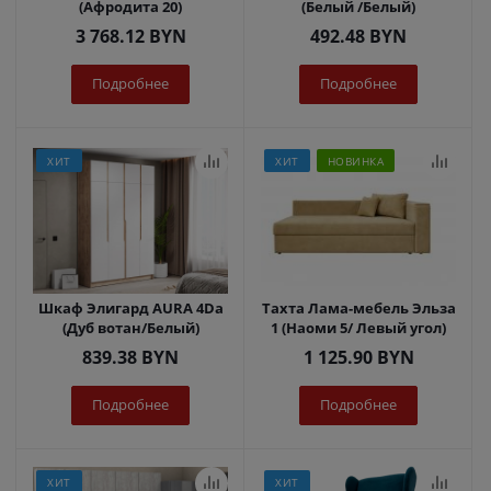
(Афродита 20)
(Белый /Белый)
3 768.12
BYN
492.48
BYN
Подробнее
Подробнее
ХИТ
ХИТ
НОВИНКА
Шкаф Элигард AURA 4Dа
Тахта Лама-мебель Эльза
(Дуб вотан/Белый)
1 (Наоми 5/ Левый угол)
839.38
BYN
1 125.90
BYN
Подробнее
Подробнее
ХИТ
ХИТ