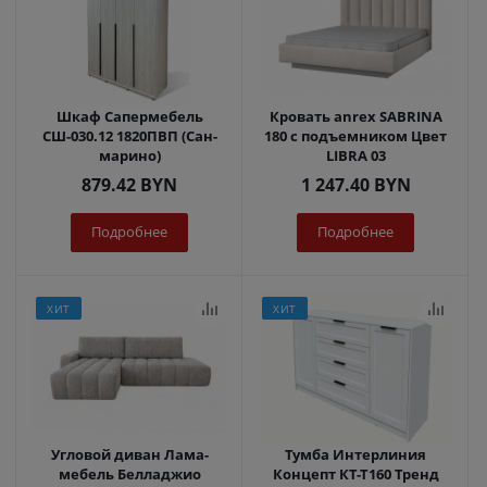
Шкаф Сапермебель
Кровать anrex SABRINA
СШ-030.12 1820ПВП (Сан-
180 с подъемником Цвет
марино)
LIBRA 03
879.42
BYN
1 247.40
BYN
Подробнее
Подробнее
ХИТ
ХИТ
Угловой диван Лама-
Тумба Интерлиния
мебель Белладжио
Концепт КТ-Т160 Тренд