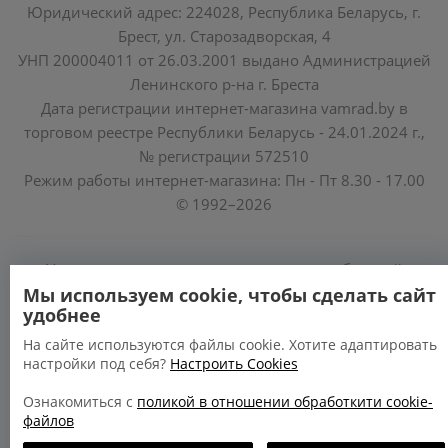
Юридический адрес: 224028, Республика Беларусь, г.
Брест, ул. Старозадворская, 4
УНП 200004011 от 26.03.2001 выдано Администрацией
Ленинского р-на г. Бреста
Дата регистрации интернет-магазина vamrad.by в
торговом реестре Республики Беларусь - 24.01.2024 г.,
№ регистрации 572510
Режим работы интернет-магазина: Пн - Пт 8.30 - 17.00
© 1992–2026
Уполномоченные по защите прав потребителей
облисполкомов, Минского горисполкома:
Мы используем cookie, чтобы сделать сайт
удобнее
https://www.mart.gov.by/activity/zashchita-prav-
potrebiteley/
На сайте используются файлы cookie. Хотите адаптировать
настройки под себя?
Настроить Cookies
БРЕСТСКАЯ ОБЛАСТЬ тел. (80162) 26 97 69;
ГРОДНЕНСКАЯ ОБЛАСТЬ тел. (80152) 73 56 63
Ознакомиться с
поликой в отношении обработкити cookie-
файлов