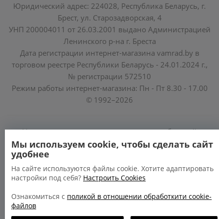
Юридический адрес: 224028, Республика Беларусь, г.
Брест, ул. Старозадворская, 4
УНП 200004011 от 26.03.2001 выдано Администрацией
Ленинского р-на г. Бреста
Дата регистрации интернет-магазина vamrad.by в
торговом реестре Республики Беларусь - 24.01.2024 г.,
№ регистрации 572510
Режим работы интернет-магазина: Пн - Пт 8.30 - 17.00
© 1992–2026
Уполномоченные по защите прав потребителей
облисполкомов, Минского горисполкома:
Мы используем cookie, чтобы сделать сайт
удобнее
https://www.mart.gov.by/activity/zashchita-prav-
potrebiteley/
На сайте используются файлы cookie. Хотите адаптировать
настройки под себя?
Настроить Cookies
БРЕСТСКАЯ ОБЛАСТЬ тел. (80162) 26 97 69;
ГРОДНЕНСКАЯ ОБЛАСТЬ тел. (80152) 73 56 63
Ознакомиться с
поликой в отношении обработкити cookie-
файлов