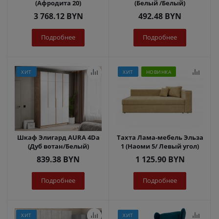
(Афродита 20)
(Белый /Белый)
3 768.12
BYN
492.48
BYN
Подробнее
Подробнее
ХИТ
ХИТ
НОВИНКА
Шкаф Элигард AURA 4Dа
Тахта Лама-мебель Эльза
(Дуб вотан/Белый)
1 (Наоми 5/ Левый угол)
839.38
BYN
1 125.90
BYN
Подробнее
Подробнее
ХИТ
ХИТ