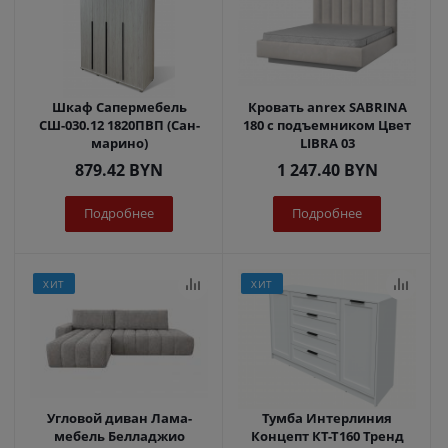
Шкаф Сапермебель
Кровать anrex SABRINA
СШ-030.12 1820ПВП (Сан-
180 с подъемником Цвет
марино)
LIBRA 03
879.42
BYN
1 247.40
BYN
Подробнее
Подробнее
ХИТ
ХИТ
Угловой диван Лама-
Тумба Интерлиния
мебель Белладжио
Концепт КТ-Т160 Тренд