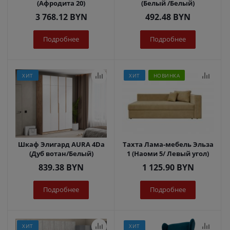
(Афродита 20)
(Белый /Белый)
3 768.12
BYN
492.48
BYN
Подробнее
Подробнее
ХИТ
ХИТ
НОВИНКА
Шкаф Элигард AURA 4Dа
Тахта Лама-мебель Эльза
(Дуб вотан/Белый)
1 (Наоми 5/ Левый угол)
839.38
BYN
1 125.90
BYN
Подробнее
Подробнее
ХИТ
ХИТ