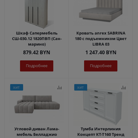
Шкаф Сапермебель
Кровать anrex SABRINA
СШ-030.12 1820ПВП (Сан-
180 с подъемником Цвет
марино)
LIBRA 03
879.42
BYN
1 247.40
BYN
Подробнее
Подробнее
ХИТ
ХИТ
Угловой диван Лама-
Тумба Интерлиния
мебель Белладжио
Концепт КТ-Т160 Тренд