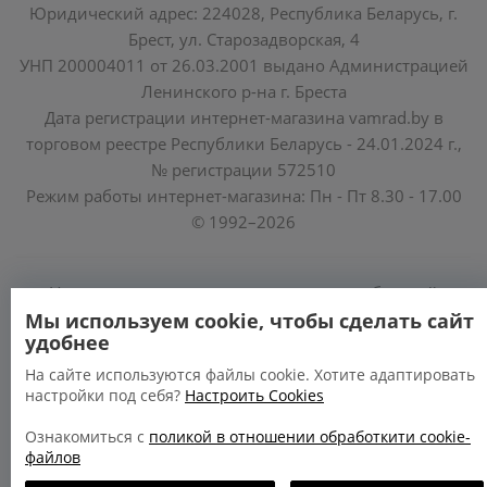
Юридический адрес: 224028, Республика Беларусь, г.
Брест, ул. Старозадворская, 4
УНП 200004011 от 26.03.2001 выдано Администрацией
Ленинского р-на г. Бреста
Дата регистрации интернет-магазина vamrad.by в
торговом реестре Республики Беларусь - 24.01.2024 г.,
№ регистрации 572510
Режим работы интернет-магазина: Пн - Пт 8.30 - 17.00
© 1992–2026
Уполномоченные по защите прав потребителей
облисполкомов, Минского горисполкома:
Мы используем cookie, чтобы сделать сайт
удобнее
https://www.mart.gov.by/activity/zashchita-prav-
potrebiteley/
На сайте используются файлы cookie. Хотите адаптировать
настройки под себя?
Настроить Cookies
БРЕСТСКАЯ ОБЛАСТЬ тел. (80162) 26 97 69;
ГРОДНЕНСКАЯ ОБЛАСТЬ тел. (80152) 73 56 63
Ознакомиться с
поликой в отношении обработкити cookie-
файлов