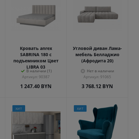
Кровать anrex
Угловой диван Лама-
SABRINA 180 с
мебель Белладжио
подъемником Цвет
(Афродита 20)
LIBRA 03
В наличии (1)
Нет в наличии
Артикул: 90387
Артикул: 91065
1 247.40
BYN
3 768.12
BYN
ХИТ
ХИТ