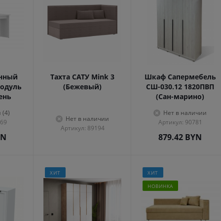
енный
Тахта САТУ Mink 3
Шкаф Сапермебель
одуль
(Бежевый)
СШ-030.12 1820ПВП
сень
(Сан-марино)
 (4)
Нет в наличии
Нет в наличии
569
Артикул: 90781
Артикул: 89194
YN
879.42
BYN
ХИТ
ХИТ
НОВИНКА