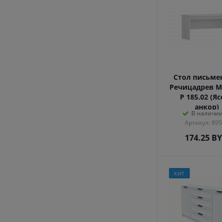
Стол письм
Речицадрев М
Р 185.02 (Я
анкор)
В наличии
Артикул: 89
174.25
B
ХИТ