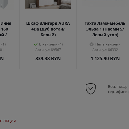
линия
Шкаф Элигард AURA
Тахта Лама-мебель
Т160
4Dа (Дуб вотан/
Эльза 1 (Наоми 5/
ый /
Белый)
Левый угол)
 (1)
В наличии (4)
Нет в наличии
301
Артикул: 89567
Артикул: 86332
YN
839.38
BYN
1 125.90
BYN
Весь товар
сертифици
е акции