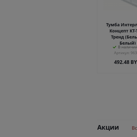
Тумба Интер
Концепт КТ-
Тренд (Бел
Белый)
В наличии
Артикул: 96
492.48
B
Акции
Вс