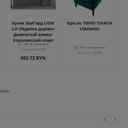
Кухня ЭлиГард LION
Кресло TOIVO TOIACH
2,0 (Ледяное дерево/
UlAtlantic
Дымчатый алмаз/
Королевский опал)
Нет в наличии
Нет в наличии
Артикул: 64186
Артикул: 20200
682.72
BYN
рован