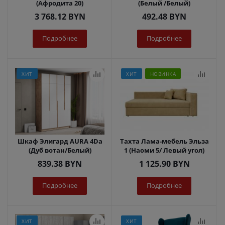
(Афродита 20)
(Белый /Белый)
3 768.12
BYN
492.48
BYN
Подробнее
Подробнее
ХИТ
ХИТ
НОВИНКА
Шкаф Элигард AURA 4Dа
Тахта Лама-мебель Эльза
(Дуб вотан/Белый)
1 (Наоми 5/ Левый угол)
839.38
BYN
1 125.90
BYN
Подробнее
Подробнее
ХИТ
ХИТ