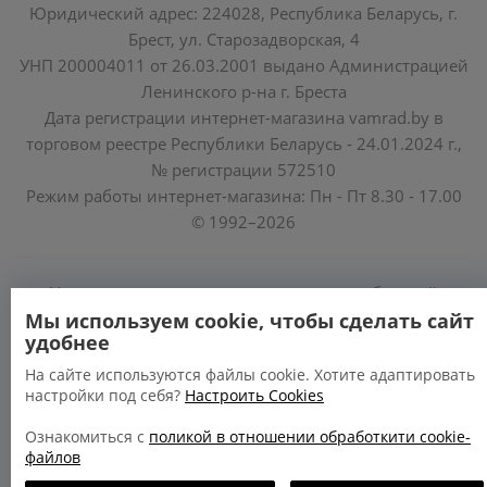
Юридический адрес: 224028, Республика Беларусь, г.
Брест, ул. Старозадворская, 4
УНП 200004011 от 26.03.2001 выдано Администрацией
Ленинского р-на г. Бреста
Дата регистрации интернет-магазина vamrad.by в
торговом реестре Республики Беларусь - 24.01.2024 г.,
№ регистрации 572510
Режим работы интернет-магазина: Пн - Пт 8.30 - 17.00
© 1992–2026
Уполномоченные по защите прав потребителей
облисполкомов, Минского горисполкома:
Мы используем cookie, чтобы сделать сайт
удобнее
https://www.mart.gov.by/activity/zashchita-prav-
potrebiteley/
На сайте используются файлы cookie. Хотите адаптировать
настройки под себя?
Настроить Cookies
БРЕСТСКАЯ ОБЛАСТЬ тел. (80162) 26 97 69;
ГРОДНЕНСКАЯ ОБЛАСТЬ тел. (80152) 73 56 63
Ознакомиться с
поликой в отношении обработкити cookie-
файлов