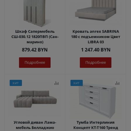
Шкаф Сапермебель
Кровать anrex SABRINA
СШ-030.12 1820ПВП (Сан-
180 с подъемником Цвет
марино)
LIBRA 03
879.42
BYN
1 247.40
BYN
Подробнее
Подробнее
ХИТ
ХИТ
Угловой диван Лама-
Тумба Интерлиния
мебель Белладжио
Концепт КТ-Т160 Тренд