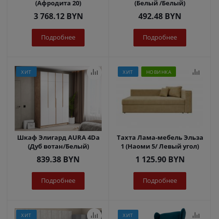
(Афродита 20)
(Белый /Белый)
3 768.12
BYN
492.48
BYN
Подробнее
Подробнее
ХИТ
ХИТ
НОВИНКА
Шкаф Элигард AURA 4Dа
Тахта Лама-мебель Эльза
(Дуб вотан/Белый)
1 (Наоми 5/ Левый угол)
839.38
BYN
1 125.90
BYN
Подробнее
Подробнее
ХИТ
ХИТ