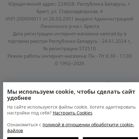
Юридический адрес: 224028, Республика Беларусь, г.
Брест, ул. Старозадворская, 4
УНП 200004011 от 26.03.2001 выдано Администрацией
Ленинского р-на г. Бреста
Дата регистрации интернет-магазина vamrad.by в
торговом реестре Республики Беларусь - 24.01.2024 г.,
№ регистрации 572510
Режим работы интернет-магазина: Пн - Пт 8.30 - 17.00
© 1992–2026
Уполномоченные по защите прав потребителей
облисполкомов, Минского горисполкома:
Мы используем cookie, чтобы сделать сайт
удобнее
https://www.mart.gov.by/activity/zashchita-prav-
potrebiteley/
На сайте используются файлы cookie. Хотите адаптировать
настройки под себя?
Настроить Cookies
БРЕСТСКАЯ ОБЛАСТЬ тел. (80162) 26 97 69;
ГРОДНЕНСКАЯ ОБЛАСТЬ тел. (80152) 73 56 63
Ознакомиться с
поликой в отношении обработкити cookie-
файлов