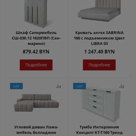
Шкаф Сапермебель
Кровать anrex SABRINA
СШ-030.12 1820ПВП (Сан-
180 с подъемником Цвет
марино)
LIBRA 03
879.42
BYN
1 247.40
BYN
Подробнее
Подробнее
ХИТ
ХИТ
Угловой диван Лама-
Тумба Интерлиния
мебель Белладжио
Концепт КТ-Т160 Тренд