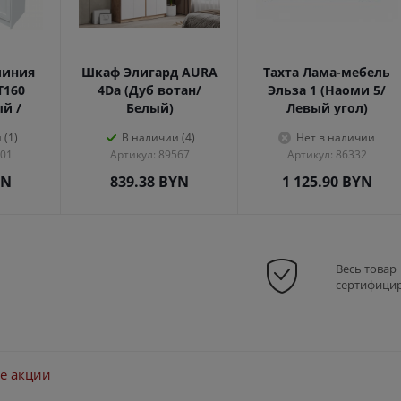
линия
Шкаф Элигард AURA
Тахта Лама-мебель
Т160
4Dа (Дуб вотан/
Эльза 1 (Наоми 5/
ый /
Белый)
Левый угол)
 (1)
В наличии (4)
Нет в наличии
301
Артикул: 89567
Артикул: 86332
YN
839.38
BYN
1 125.90
BYN
Весь товар
сертифици
е акции