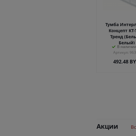
Тумба Интер
Концепт КТ-
Тренд (Бел
Белый)
В наличии
Артикул: 96
492.48
B
Акции
Вс