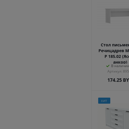
Стол письм
Речицадрев М
Р 185.02 (Я
анкор)
В наличии
Артикул: 89
174.25
B
ХИТ