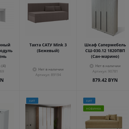
енный
Тахта САТУ Mink 3
Шкаф Сапермебель
одуль
(Бежевый)
СШ-030.12 1820ПВП
сень
(Сан-марино)
 (4)
Нет в наличии
Нет в наличии
569
Артикул: 90781
Артикул: 89194
YN
879.42
BYN
ХИТ
ХИТ
НОВИНКА