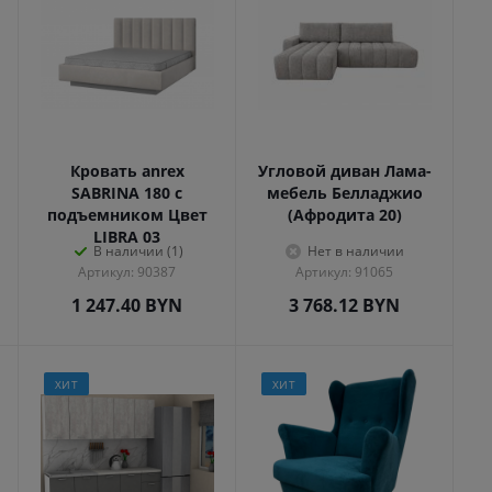
Кровать anrex
Угловой диван Лама-
SABRINA 180 с
мебель Белладжио
подъемником Цвет
(Афродита 20)
LIBRA 03
В наличии (1)
Нет в наличии
Артикул: 90387
Артикул: 91065
1 247.40
BYN
3 768.12
BYN
ХИТ
ХИТ