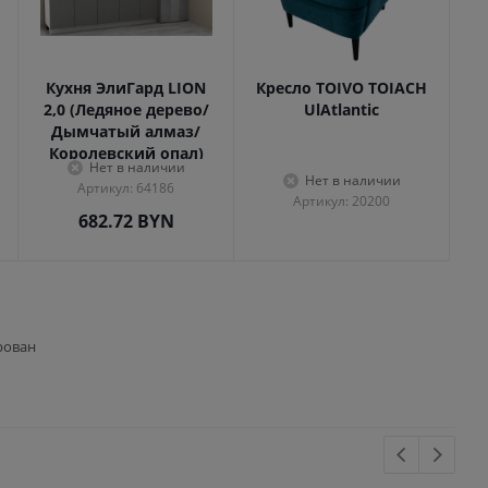
Кухня ЭлиГард LION
Кресло TOIVO TOIACH
2,0 (Ледяное дерево/
UlAtlantic
Дымчатый алмаз/
Королевский опал)
Нет в наличии
Нет в наличии
Артикул: 64186
Артикул: 20200
682.72
BYN
рован