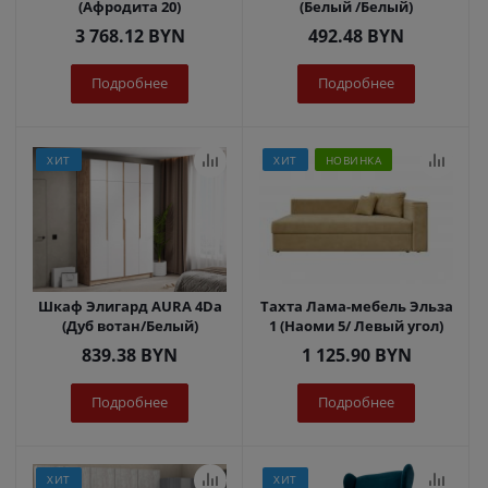
(Афродита 20)
(Белый /Белый)
3 768.12
BYN
492.48
BYN
Подробнее
Подробнее
ХИТ
ХИТ
НОВИНКА
Шкаф Элигард AURA 4Dа
Тахта Лама-мебель Эльза
(Дуб вотан/Белый)
1 (Наоми 5/ Левый угол)
839.38
BYN
1 125.90
BYN
Подробнее
Подробнее
ХИТ
ХИТ