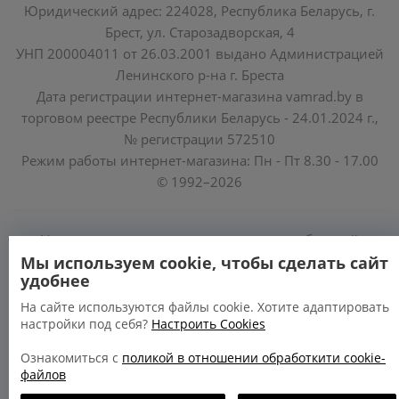
Юридический адрес: 224028, Республика Беларусь, г.
Брест, ул. Старозадворская, 4
УНП 200004011 от 26.03.2001 выдано Администрацией
Ленинского р-на г. Бреста
Дата регистрации интернет-магазина vamrad.by в
торговом реестре Республики Беларусь - 24.01.2024 г.,
№ регистрации 572510
Режим работы интернет-магазина: Пн - Пт 8.30 - 17.00
© 1992–2026
Уполномоченные по защите прав потребителей
облисполкомов, Минского горисполкома:
Мы используем cookie, чтобы сделать сайт
удобнее
https://www.mart.gov.by/activity/zashchita-prav-
potrebiteley/
На сайте используются файлы cookie. Хотите адаптировать
настройки под себя?
Настроить Cookies
БРЕСТСКАЯ ОБЛАСТЬ тел. (80162) 26 97 69;
ГРОДНЕНСКАЯ ОБЛАСТЬ тел. (80152) 73 56 63
Ознакомиться с
поликой в отношении обработкити cookie-
файлов