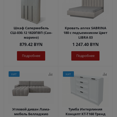
Шкаф Сапермебель
Кровать anrex SABRINA
СШ-030.12 1820ПВП (Сан-
180 с подъемником Цвет
марино)
LIBRA 03
879.42
BYN
1 247.40
BYN
Подробнее
Подробнее
ХИТ
ХИТ
Угловой диван Лама-
Тумба Интерлиния
мебель Белладжио
Концепт КТ-Т160 Тренд