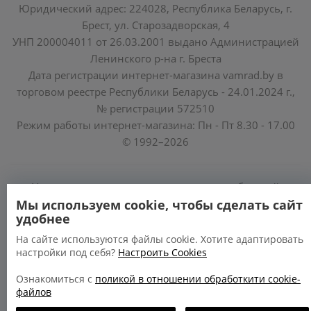
Юридический адрес: 224028, Республика Беларусь, г.
Брест, ул. Старозадворская, 4
УНП 200004011 от 26.03.2001 выдано Администрацией
Ленинского р-на г. Бреста
Дата регистрации интернет-магазина vamrad.by в
торговом реестре Республики Беларусь - 24.01.2024 г.,
№ регистрации 572510
Режим работы интернет-магазина: Пн - Пт 8.30 - 17.00
© 1992–2026
Уполномоченные по защите прав потребителей
облисполкомов, Минского горисполкома:
Мы используем cookie, чтобы сделать сайт
удобнее
https://www.mart.gov.by/activity/zashchita-prav-
potrebiteley/
На сайте используются файлы cookie. Хотите адаптировать
настройки под себя?
Настроить Cookies
БРЕСТСКАЯ ОБЛАСТЬ тел. (80162) 26 97 69;
ГРОДНЕНСКАЯ ОБЛАСТЬ тел. (80152) 73 56 63
Ознакомиться с
поликой в отношении обработкити cookie-
файлов