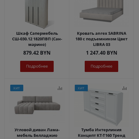
Шкаф Сапермебель
Кровать anrex SABRINA
СШ-030.12 1820ПВП (Сан-
180 с подъемником Цвет
марино)
LIBRA 03
879.42
BYN
1 247.40
BYN
Подробнее
Подробнее
ХИТ
ХИТ
Угловой диван Лама-
Тумба Интерлиния
мебель Белладжио
Концепт КТ-Т160 Тренд