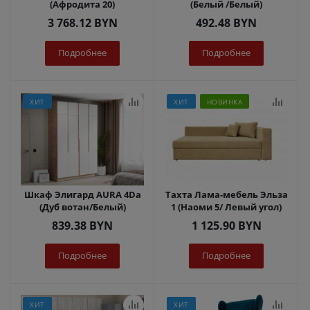
(Афродита 20)
(Белый /Белый)
3 768.12
BYN
492.48
BYN
Подробнее
Подробнее
ХИТ
ХИТ
НОВИНКА
Шкаф Элигард AURA 4Dа
Тахта Лама-мебель Эльза
(Дуб вотан/Белый)
1 (Наоми 5/ Левый угол)
839.38
BYN
1 125.90
BYN
Подробнее
Подробнее
ХИТ
ХИТ