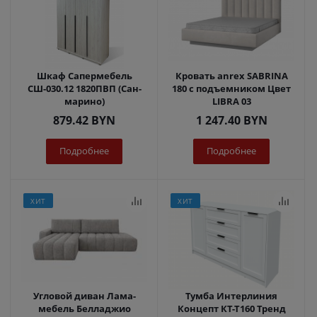
Шкаф Сапермебель
Кровать anrex SABRINA
СШ-030.12 1820ПВП (Сан-
180 с подъемником Цвет
марино)
LIBRA 03
879.42
BYN
1 247.40
BYN
Подробнее
Подробнее
ХИТ
ХИТ
Угловой диван Лама-
Тумба Интерлиния
мебель Белладжио
Концепт КТ-Т160 Тренд