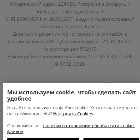
Юридический адрес: 224028, Республика Беларусь, г.
Брест, ул. Старозадворская, 4
УНП 200004011 от 26.03.2001 выдано Администрацией
Ленинского р-на г. Бреста
Дата регистрации интернет-магазина vamrad.by в
торговом реестре Республики Беларусь - 24.01.2024 г.,
№ регистрации 572510
Режим работы интернет-магазина: Пн - Пт 8.30 - 17.00
© 1992–2026
Уполномоченные по защите прав потребителей
облисполкомов, Минского горисполкома:
Мы используем cookie, чтобы сделать сайт
удобнее
https://www.mart.gov.by/activity/zashchita-prav-
potrebiteley/
На сайте используются файлы cookie. Хотите адаптировать
настройки под себя?
Настроить Cookies
БРЕСТСКАЯ ОБЛАСТЬ тел. (80162) 26 97 69;
ГРОДНЕНСКАЯ ОБЛАСТЬ тел. (80152) 73 56 63
Ознакомиться с
поликой в отношении обработкити cookie-
файлов