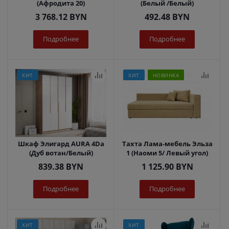
(Афродита 20)
(Белый /Белый)
3 768.12
BYN
492.48
BYN
Подробнее
Подробнее
ХИТ
ХИТ
НОВИНКА
Шкаф Элигард AURA 4Dа
Тахта Лама-мебель Эльза
(Дуб вотан/Белый)
1 (Наоми 5/ Левый угол)
839.38
BYN
1 125.90
BYN
Подробнее
Подробнее
ХИТ
ХИТ