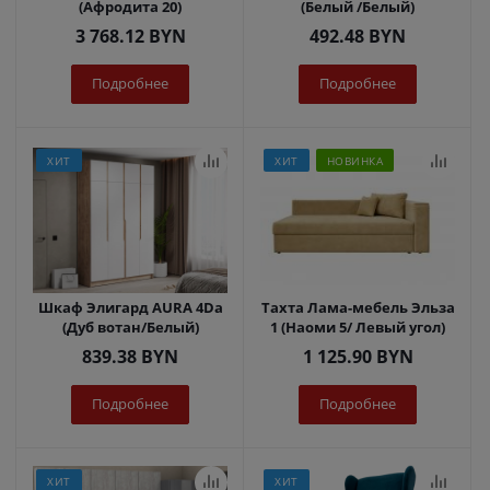
(Афродита 20)
(Белый /Белый)
3 768.12
BYN
492.48
BYN
Подробнее
Подробнее
ХИТ
ХИТ
НОВИНКА
Шкаф Элигард AURA 4Dа
Тахта Лама-мебель Эльза
(Дуб вотан/Белый)
1 (Наоми 5/ Левый угол)
839.38
BYN
1 125.90
BYN
Подробнее
Подробнее
ХИТ
ХИТ