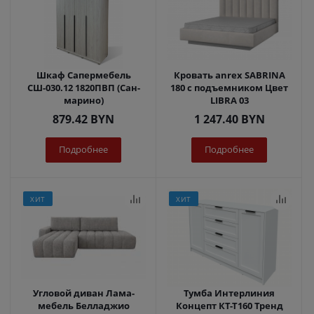
Шкаф Сапермебель
Кровать anrex SABRINA
СШ-030.12 1820ПВП (Сан-
180 с подъемником Цвет
марино)
LIBRA 03
879.42
BYN
1 247.40
BYN
Подробнее
Подробнее
ХИТ
ХИТ
Угловой диван Лама-
Тумба Интерлиния
мебель Белладжио
Концепт КТ-Т160 Тренд