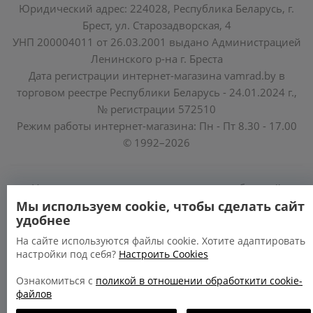
Юридический адрес: 224028, Республика Беларусь, г.
Брест, ул. Старозадворская, 4
УНП 200004011 от 26.03.2001 выдано Администрацией
Ленинского р-на г. Бреста
Дата регистрации интернет-магазина vamrad.by в
торговом реестре Республики Беларусь - 24.01.2024 г.,
№ регистрации 572510
Режим работы интернет-магазина: Пн - Пт 8.30 - 17.00
© 1992–2026
Уполномоченные по защите прав потребителей
облисполкомов, Минского горисполкома:
Мы используем cookie, чтобы сделать сайт
удобнее
https://www.mart.gov.by/activity/zashchita-prav-
potrebiteley/
На сайте используются файлы cookie. Хотите адаптировать
настройки под себя?
Настроить Cookies
БРЕСТСКАЯ ОБЛАСТЬ тел. (80162) 26 97 69;
ГРОДНЕНСКАЯ ОБЛАСТЬ тел. (80152) 73 56 63
Ознакомиться с
поликой в отношении обработкити cookie-
файлов