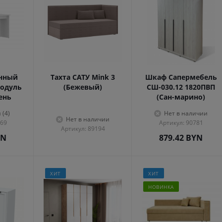
енный
Тахта САТУ Mink 3
Шкаф Сапермебель
одуль
(Бежевый)
СШ-030.12 1820ПВП
сень
(Сан-марино)
 (4)
Нет в наличии
Нет в наличии
569
Артикул: 90781
Артикул: 89194
YN
879.42
BYN
ХИТ
ХИТ
НОВИНКА