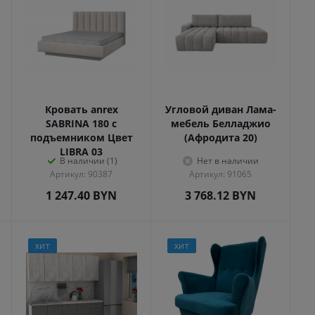
Кровать anrex
Угловой диван Лама-
SABRINA 180 с
мебель Белладжио
подъемником Цвет
(Афродита 20)
LIBRA 03
В наличии (1)
Нет в наличии
Артикул: 90387
Артикул: 91065
1 247.40
BYN
3 768.12
BYN
ХИТ
ХИТ