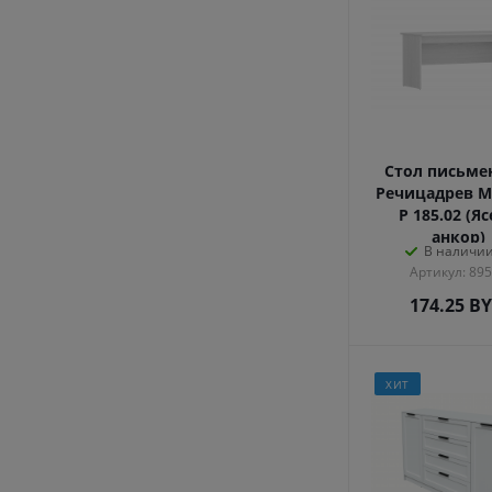
Стол письм
Речицадрев М
Р 185.02 (Я
анкор)
В наличии
Артикул: 89
174.25
B
ХИТ