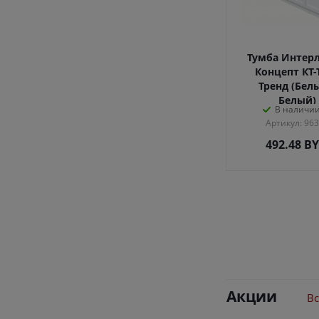
Тумба Интер
Концепт КТ-
Тренд (Бел
Белый)
В наличии
Артикул: 96
492.48
B
Акции
Вс