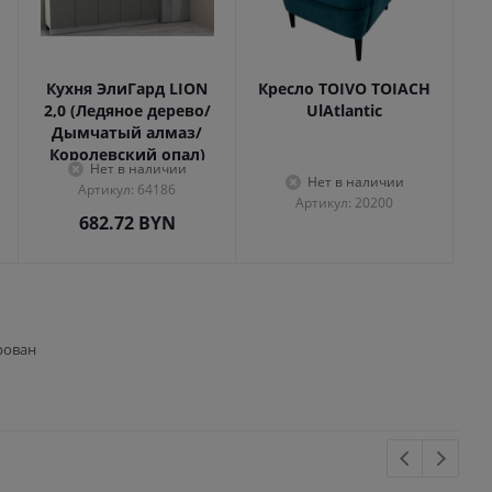
Кухня ЭлиГард LION
Кресло TOIVO TOIACH
2,0 (Ледяное дерево/
UlAtlantic
Дымчатый алмаз/
Королевский опал)
Нет в наличии
Нет в наличии
Артикул: 64186
Артикул: 20200
682.72
BYN
рован