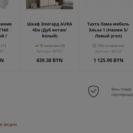
линия
Шкаф Элигард AURA
Тахта Лама-мебель
Т160
4Dа (Дуб вотан/
Эльза 1 (Наоми 5/
ый /
Белый)
Левый угол)
 (1)
В наличии (4)
Нет в наличии
301
Артикул: 89567
Артикул: 86332
YN
839.38
BYN
1 125.90
BYN
Весь товар
сертифици
е акции