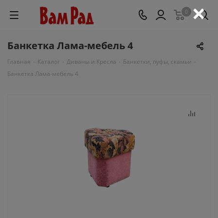
×
0
Банкетка Лама-мебель 4
Главная
-
Каталог
-
Диваны и Кресла
-
Банкетки, пуфы, скамьи
-
Банкетка Лама-мебель 4