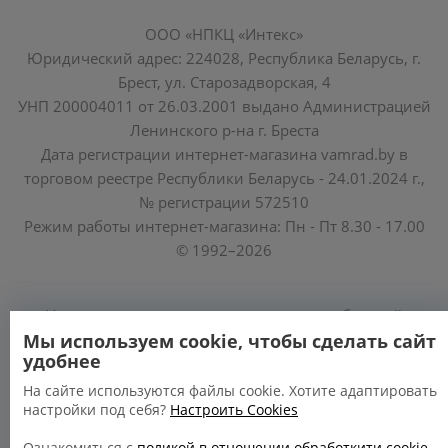
ООО «НПКЦ «Интекс»
Юридический адрес: 224028, Республика Беларусь, г.
Брест, ул. Старозадворская, 4
УНП 200004011 от 26.03.2001 выдано Администрацией
Ленинского р-на г. Бреста
Дата регистрации интернет-магазина vamrad.by в
торговом реестре Республики Беларусь - 24.01.2024 г.,
№ регистрации 572510
Режим работы интернет-магазина: Пн - Пт 8.30 - 17.00
© 1992–2026
Уполномоченные по защите прав потребителей
облисполкомов, Минского горисполкома:
Мы используем cookie, чтобы сделать сайт
удобнее
https://www.mart.gov.by/activity/zashchita-prav-
potrebiteley/
На сайте используются файлы cookie. Хотите адаптировать
настройки под себя?
Настроить Cookies
БРЕСТСКАЯ ОБЛАСТЬ тел. (80162) 26 97 69;
ГРОДНЕНСКАЯ ОБЛАСТЬ тел. (80152) 73 56 63
Ознакомиться с
поликой в отношении обработкити cookie-