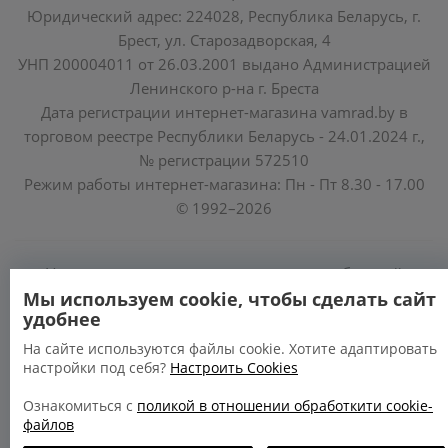
Юридический адрес: 224028, Республика Беларусь, г.
Брест, ул. Старозадворская, 4
УНП 200004011 от 26.03.2001 выдано Администрацией
Ленинского р-на г. Бреста
Дата регистрации интернет-магазина vamrad.by в
торговом реестре Республики Беларусь - 24.01.2024 г.,
№ регистрации 572510
Режим работы интернет-магазина: Пн - Пт 8.30 - 17.00
© 1992–2026
Уполномоченные по защите прав потребителей
облисполкомов, Минского горисполкома:
Мы используем cookie, чтобы сделать сайт
удобнее
https://www.mart.gov.by/activity/zashchita-prav-
potrebiteley/
На сайте используются файлы cookie. Хотите адаптировать
настройки под себя?
Настроить Cookies
БРЕСТСКАЯ ОБЛАСТЬ тел. (80162) 26 97 69;
ГРОДНЕНСКАЯ ОБЛАСТЬ тел. (80152) 73 56 63
Ознакомиться с
поликой в отношении обработкити cookie-
файлов