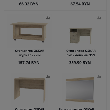
66.32
BYN
67.54
BYN
Стол anrex OSKAR
Стол anrex OSKAR
журнальный
письменный 3SN
157.74
BYN
359.90
BYN
Стол anrex OSKAR
Зеркало anrex OSKAR