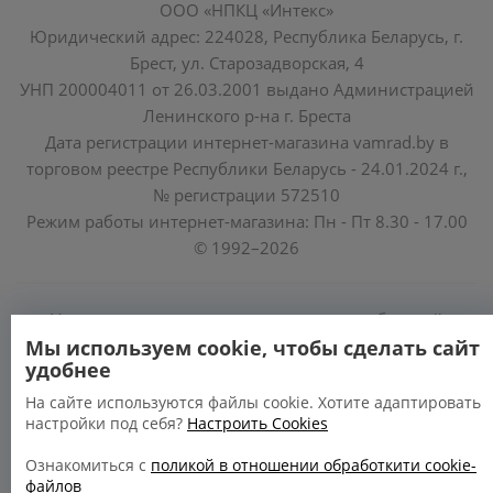
ООО «НПКЦ «Интекс»
Юридический адрес: 224028, Республика Беларусь, г.
Брест, ул. Старозадворская, 4
УНП 200004011 от 26.03.2001 выдано Администрацией
Ленинского р-на г. Бреста
Дата регистрации интернет-магазина vamrad.by в
торговом реестре Республики Беларусь - 24.01.2024 г.,
№ регистрации 572510
Режим работы интернет-магазина: Пн - Пт 8.30 - 17.00
© 1992–2026
Уполномоченные по защите прав потребителей
облисполкомов, Минского горисполкома:
Мы используем cookie, чтобы сделать сайт
удобнее
https://www.mart.gov.by/activity/zashchita-prav-
potrebiteley/
На сайте используются файлы cookie. Хотите адаптировать
настройки под себя?
Настроить Cookies
БРЕСТСКАЯ ОБЛАСТЬ тел. (80162) 26 97 69;
ГРОДНЕНСКАЯ ОБЛАСТЬ тел. (80152) 73 56 63
Ознакомиться с
поликой в отношении обработкити cookie-
файлов