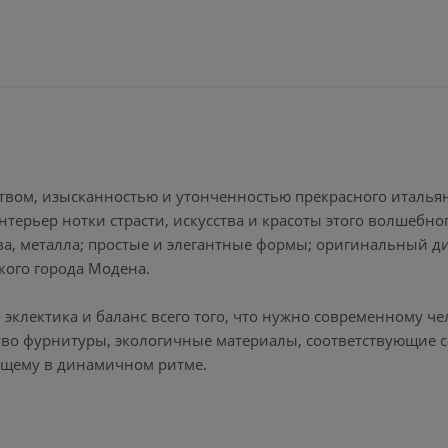
вом, изысканностью и утонченностью прекрасного италья
терьер нотки страсти, искусства и красоты этого волшебног
а, металла; простые и элегантные формы; оригинальный д
кого города Модена.
клектика и баланс всего того, что нужно современному че
тво фурнитуры, экологичные материалы, соответствующие 
вущему в динамичном ритме.