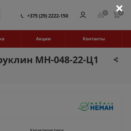
×
0
0
0
+375 (29) 2222-150
ка
Акции
Контакты
уклин МН-048-22-Ц1
Характеристики