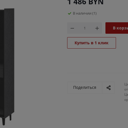
1 486
BYN
В наличии
(1)
В корз
Купить в 1 клик
Ц
Поделиться
от
Ц
о