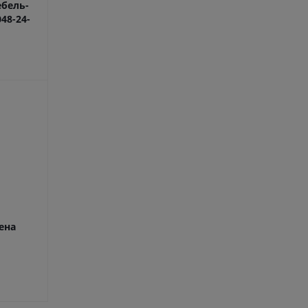
бель-
48-24-
ена