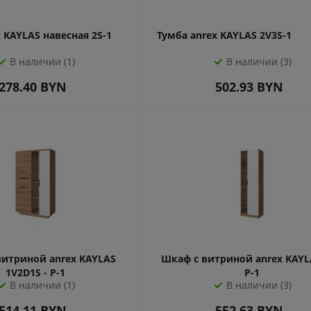
 KAYLAS навесная 2S-1
Тумба anrex KAYLAS 2V3S-1
В наличии (1)
В наличии (3)
278.40
BYN
502.93
BYN
витриной anrex KAYLAS
Шкаф с витриной anrex KAYLA
1V2D1S - P-1
P-1
В наличии (1)
В наличии (3)
514.11
BYN
552.63
BYN