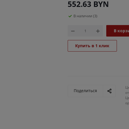
552.63
BYN
В наличии
(3)
В корз
Купить в 1 клик
Ц
Поделиться
от
Ц
о