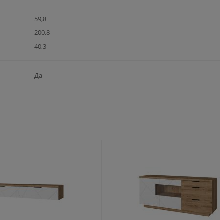
59,8
200,8
40,3
Да