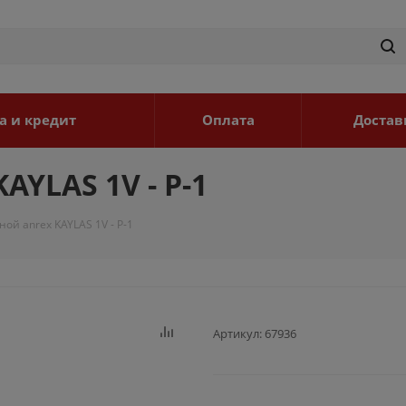
а и кредит
Оплата
Достав
AYLAS 1V - P-1
ой anrex KAYLAS 1V - P-1
Артикул:
67936