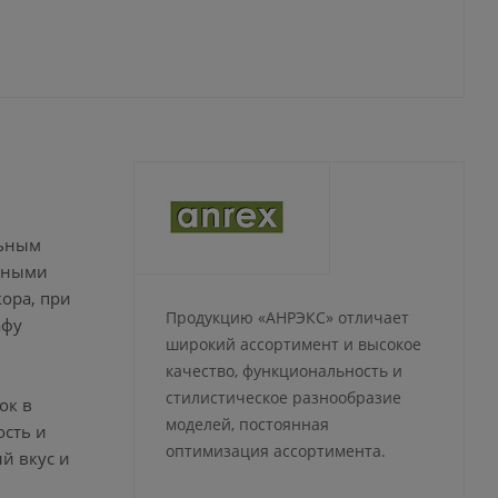
льным
ачными
ора, при
Продукцию «АНРЭКС» отличает
афу
широкий ассортимент и высокое
качество, функциональность и
стилистическое разнообразие
ок в
моделей, постоянная
ость и
оптимизация ассортимента.
й вкус и