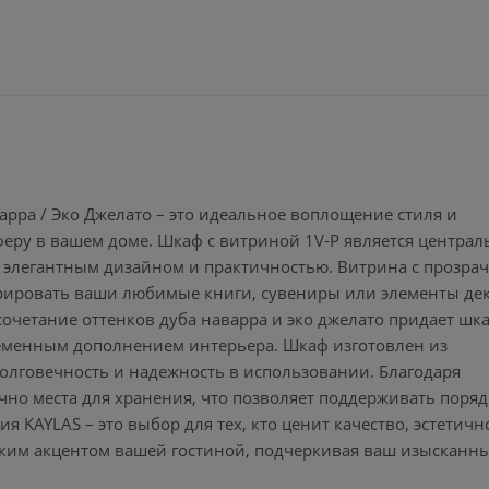
арра / Эко Джелато – это идеальное воплощение стиля и
еру в вашем доме. Шкаф с витриной 1V-P является центра
 элегантным дизайном и практичностью. Витрина с прозр
трировать ваши любимые книги, сувениры или элементы дек
очетание оттенков дуба наварра и эко джелато придает шк
ременным дополнением интерьера. Шкаф изготовлен из
долговечность и надежность в использовании. Благодаря
но места для хранения, что позволяет поддерживать поряд
я KAYLAS – это выбор для тех, кто ценит качество, эстетичн
ярким акцентом вашей гостиной, подчеркивая ваш изысканны