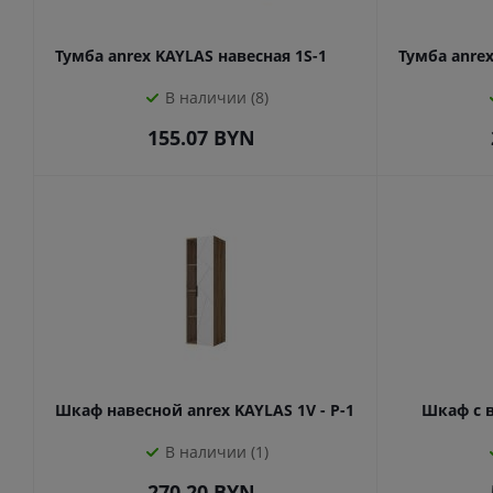
Тумба anrex KAYLAS навесная 1S-1
Тумба anrex
В наличии (8)
155.07
BYN
Шкаф навесной anrex KAYLAS 1V - P-1
Шкаф с 
В наличии (1)
270.20
BYN