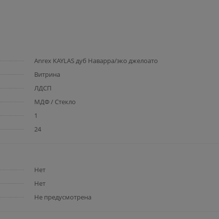
Anrex KAYLAS дуб Наварра/эко джелоато
Витрина
ЛДСП
МДФ / Стекло
1
24
Нет
Нет
Не предусмотрена