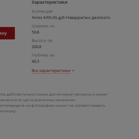
Характеристики
Коллекция
Anrex KAYLAS дуб Наварра/эко джелоато
Ширина, см
59,8
ину
Высота, см
200,8
Глубина, см
40,3
Все характеристики
ена действительна только для интернет-витрины и может
личаться от цен в розничных магазинах.
ветопередача на фотографиях может не соответствовать
ригиналу.