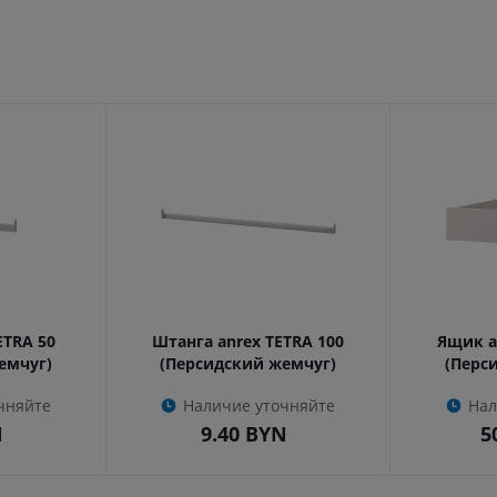
ETRA 50
Штанга anrex TETRA 100
Ящик a
емчуг)
(Персидский жемчуг)
(Перс
чняйте
Наличие уточняйте
Нал
N
9.40
BYN
5