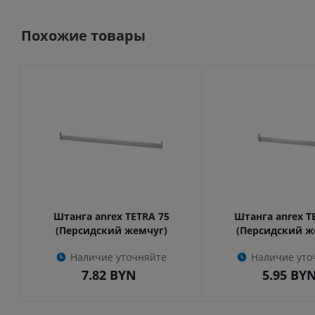
Похожие товары
Штанга anrex TETRA 75
Штанга anrex T
(Персидский жемчуг)
(Персидский ж
Наличие уточняйте
Наличие уто
7.82
BYN
5.95
BY