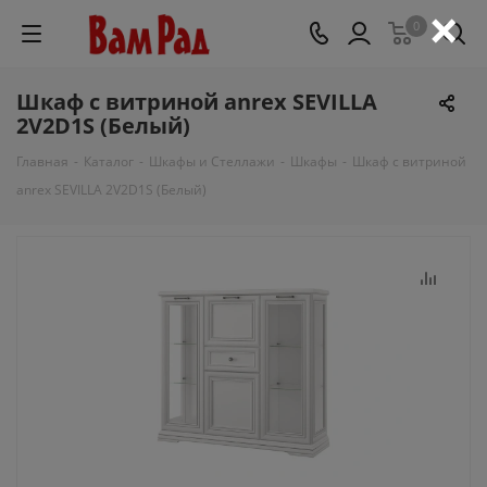
×
0
Шкаф с витриной anrex SEVILLA
2V2D1S (Белый)
Главная
-
Каталог
-
Шкафы и Стеллажи
-
Шкафы
-
Шкаф с витриной
anrex SEVILLA 2V2D1S (Белый)