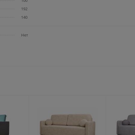
100
192
140
Нет