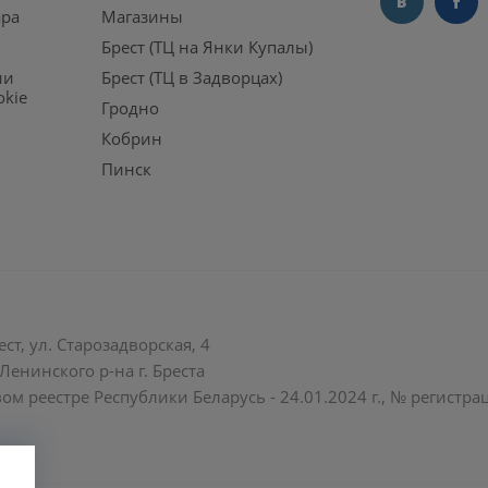
ара
Магазины
Брест (ТЦ на Янки Купалы)
ии
Брест (ТЦ в Задворцах)
okie
Гродно
Кобрин
Пинск
ст, ул. Старозадворская, 4
енинского р-на г. Бреста
ом реестре Республики Беларусь - 24.01.2024 г., № регистр