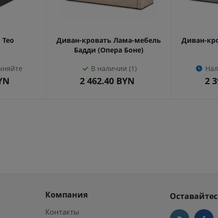
 Тео
Диван-кровать Лама-мебель
Диван-кр
Бадди (Опера Боне)
чняйте
В наличии (1)
Нал
YN
2 462.40
BYN
2 3
Компания
Оставайтес
Контакты