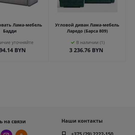
овать Лама-мебель
Угловой диван Лама-мебель
Бадди
Ларедо (Барса 809)
ичие уточняйте
В наличии (1)
94.14
BYN
3 236.76
BYN
Наши контакты
ь на связи
+375 (29) 2222-150