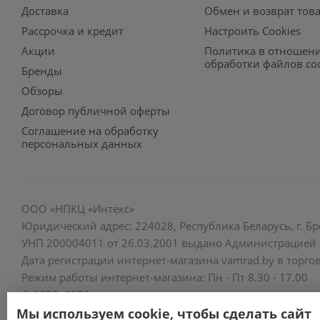
Доставка
Обмен и возврат тов
Рассрочка и кредит
Настроить Cookies
Акции
Политика в отношен
обработки файлов co
Бренды
Обзоры
Договор публичной оферты
Соглашение на обработку
персональных данных
ООО «НПКЦ «Интекс»
Юридический адрес: 224028, Республика Беларусь, г. Бре
УНП 200004011 от 26.03.2001 выдано Администрацией Л
Дата регистрации интернет-магазина vamrad.by в торгов
Режим работы интернет-магазина: Пн - Пт 8.30 - 17.00
© 1992–2026
Мы используем cookie, чтобы сделать сайт