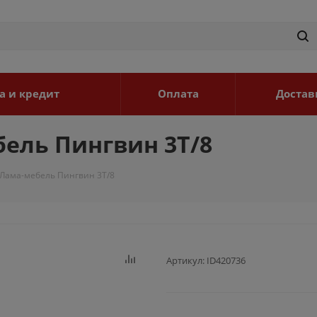
а и кредит
Оплата
Достав
ель Пингвин 3Т/8
 Лама-мебель Пингвин 3Т/8
Артикул:
ID420736