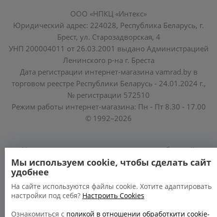
ООО «НПКЦ «Интекс»
Юридический адрес: 224028, Республика Беларусь, г.
Брест, ул. Старозадворская, 4
УНП 200004011 от 26.03.2001 выдано Администрацией
Ленинского р-на г. Бреста
Дата регистрации интернет-магазина vamrad.by в
торговом реестре Республики Беларусь - 24.01.2024 г.,
№ регистрации 572510
Режим работы интернет-магазина: Пн - Пт 8.30 - 17.00
© 1992–2026
Уполномоченные по защите прав потребителей
облисполкомов, Минского горисполкома:
Мы используем cookie, чтобы сделать сайт
удобнее
https://www.mart.gov.by/activity/zashchita-prav-
potrebiteley/
На сайте используются файлы cookie. Хотите адаптировать
настройки под себя?
Настроить Cookies
БРЕСТСКАЯ ОБЛАСТЬ тел. (80162) 26 97 69;
ГРОДНЕНСКАЯ ОБЛАСТЬ тел. (80152) 73 56 63
Ознакомиться с
поликой в отношении обработкити cookie-