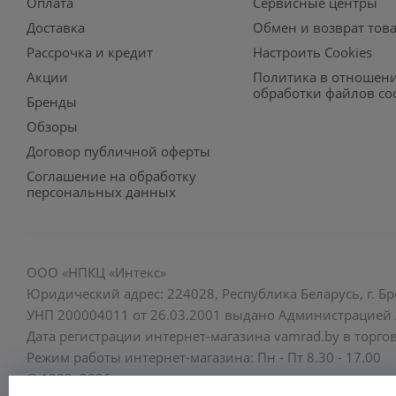
Оплата
Сервисные центры
Доставка
Обмен и возврат тов
Рассрочка и кредит
Настроить Cookies
Акции
Политика в отношен
обработки файлов co
Бренды
Обзоры
Договор публичной оферты
Соглашение на обработку
персональных данных
ООО «НПКЦ «Интекс»
Юридический адрес: 224028, Республика Беларусь, г. Бре
УНП 200004011 от 26.03.2001 выдано Администрацией Л
Дата регистрации интернет-магазина vamrad.by в торгов
Режим работы интернет-магазина: Пн - Пт 8.30 - 17.00
© 1992–2026