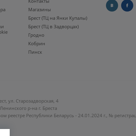
Контакты
ара
Магазины
Брест (ТЦ на Янки Купалы)
ии
Брест (ТЦ в Задворцах)
okie
Гродно
Кобрин
Пинск
ст, ул. Старозадворская, 4
енинского р-на г. Бреста
ом реестре Республики Беларусь - 24.01.2024 г., № регистр