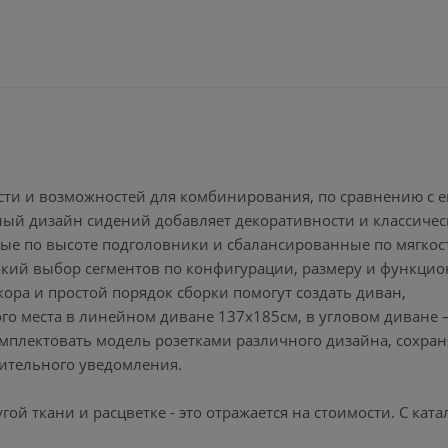
сти и возможностей для комбинирования, по сравнению с е
ный дизайн сидений добавляет декоративности и классичес
мые по высоте подголовники и сбалансированные по мягкос
ий выбор сегментов по конфигурации, размеру и функцион
ора и простой порядок сборки помогут создать диван,
о места в линейном диване 137х185см, в угловом диване 
омплектовать модель розетками различного дизайна, сохран
рительного уведомления.
ой ткани и расцветке - это отражается на стоимости. С кат