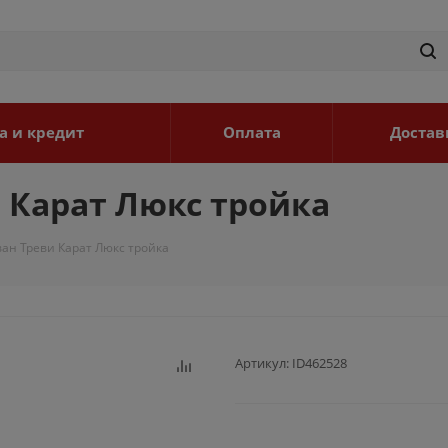
а и кредит
Оплата
Достав
 Карат Люкс тройка
ан Треви Карат Люкс тройка
Артикул:
ID462528