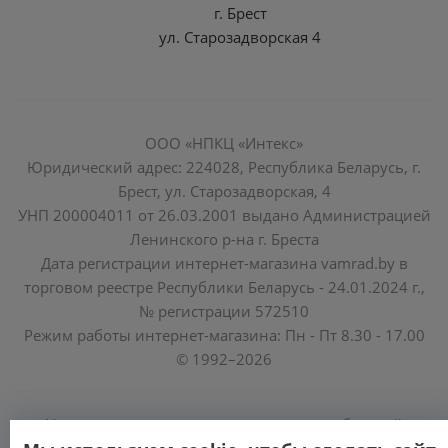
г. Брест
ул. Старозадворская 4
ООО «НПКЦ «Интекс»
Юридический адрес: 224028, Республика Беларусь, г.
Брест, ул. Старозадворская, 4
УНП 200004011 от 26.03.2001 выдано Администрацией
Ленинского р-на г. Бреста
Дата регистрации интернет-магазина vamrad.by в
торговом реестре Республики Беларусь - 24.01.2024 г.,
№ регистрации 572510
Режим работы интернет-магазина: Пн - Пт 8.30 - 17.00
© 1992–2026
Уполномоченные по защите прав потребителей
облисполкомов, Минского горисполкома: