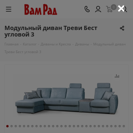
×
0
Модульный диван Треви Бест
угловой 3
Главная
-
Каталог
-
Диваны и Кресла
-
Диваны
-
Модульный диван
Треви Бест угловой 3