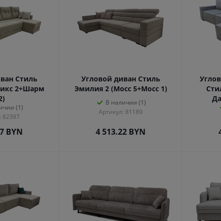
ван Стиль
Угловой диван Стиль
Углов
никс 2+Шарм
Эмилия 2 (Мосс 5+Мосс 1)
Сти
2)
Да
В наличии (1)
ичии (1)
Артикул: 81189
: 82397
07
BYN
4 513.22
BYN