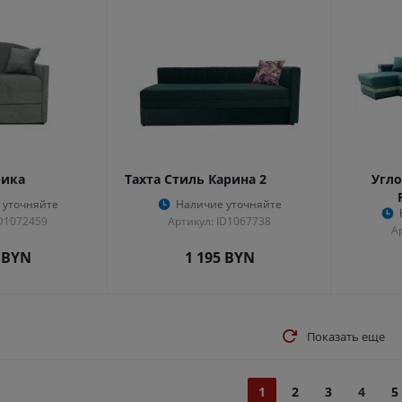
рика
Тахта Стиль Карина 2
Угло
 уточняйте
Наличие уточняйте
ID1072459
Артикул: ID1067738
А
BYN
1 195
BYN
Показать еще
1
2
3
4
5