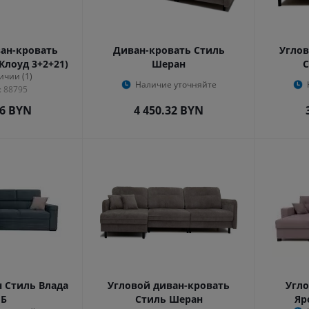
ан-кровать
Диван-кровать Стиль
Углов
Клоуд 3+2+21)
Шеран
С
ичии (1)
Наличие уточняйте
: 88795
36
BYN
4 450.32
BYN
 Стиль Влада
Угловой диван-кровать
Угло
НБ
Стиль Шеран
Яр