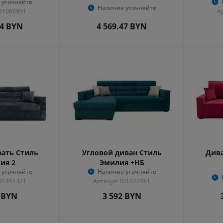
 уточняйте
Наличие уточняйте
ID1066991
А
24
BYN
4 569.47
BYN
ать Стиль
Угловой диван Стиль
Дива
ия 2
Эмилия +НБ
 уточняйте
Наличие уточняйте
ID1451321
Артикул: ID1072461
BYN
3 592
BYN