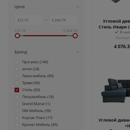
Цена
Угловой див
Стиль Ивари (
372.10
5 264.74
В нал
Артикул
4 076.
Бренд
Прогресс (
140
)
anrex (
24
)
Лама-мебель (
85
)
Треви (
69
)
Стиль (
83
)
Петрамебель (
18
)
Grand Manar (
1
)
DM-Мебель (
39
)
Корсак Плюс (
17
)
Угловой диван
Кронес Мебель (
45
)
+