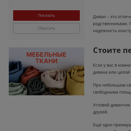
Диван – это отлич
родственниками. П
Сбросить
надёжность конст
Стоите п
Если у вас в комн
дивана или целой
При небольшом св
свободными площа
Угловой диванчик 
друзей.
Ещё одно преимущ