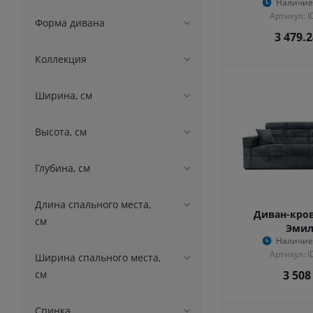
Наличие
ООО НПКЦ "Интекс" (
21
)
Артикул: 
ЭРА (
3
)
Форма дивана
3 479.
Коллекция
Ширина, см
Высота, см
Глубина, см
Длина спального места,
Диван-кров
см
Эмил
Наличие
Артикул: 
Ширина спального места,
см
3 508
Спинка