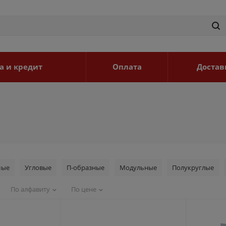
а и кредит
Оплата
Достав
мые
Угловые
П-образные
Модульные
Полукруглые
По алфавиту
По цене