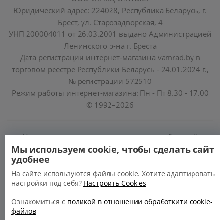
Юридический адрес: 224028, Республика Беларусь, г.
Брест, ул. Старозадворская, 4
УНП 200004011 от 26.03.2001 выдано Администрацией
Ленинского р-на г. Бреста
Дата регистрации интернет-магазина vamrad.by в
торговом реестре Республики Беларусь - 24.01.2024 г.,
№ регистрации 572510
Режим работы интернет-магазина: Пн - Пт 8.30 - 17.00
© 1992–2026
Уполномоченные по защите прав потребителей
облисполкомов, Минского горисполкома:
Мы используем cookie, чтобы сделать сайт
удобнее
https://www.mart.gov.by/activity/zashchita-prav-
potrebiteley/
На сайте используются файлы cookie. Хотите адаптировать
настройки под себя?
Настроить Cookies
БРЕСТСКАЯ ОБЛАСТЬ тел. (80162) 26 97 69;
ГРОДНЕНСКАЯ ОБЛАСТЬ тел. (80152) 73 56 63
Ознакомиться с
поликой в отношении обработкити cookie-
файлов