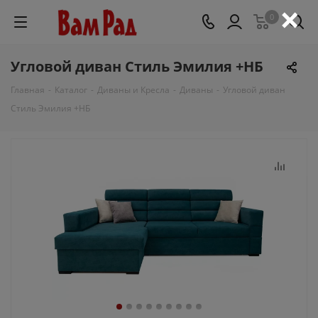
×
0
Угловой диван Стиль Эмилия +НБ
Главная
-
Каталог
-
Диваны и Кресла
-
Диваны
-
Угловой диван
Стиль Эмилия +НБ