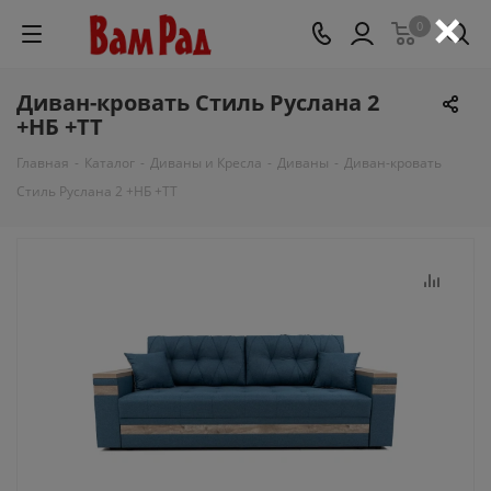
×
0
Диван-кровать Стиль Руслана 2
+НБ +ТТ
Главная
-
Каталог
-
Диваны и Кресла
-
Диваны
-
Диван-кровать
Стиль Руслана 2 +НБ +ТТ