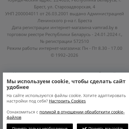
Брест, ул. Старозадворская, 4
УНП 200004011 от 26.03.2001 выдано Администрацией
Ленинского р-на г. Бреста
Дата регистрации интернет-магазина vamrad.by в
торговом реестре Республики Беларусь - 24.01.2024 г.,
№ регистрации 572510
Режим работы интернет-магазина: Пн - Пт 8.30 - 17.00
© 1992–2026
Уполномоченные по защите прав потребителей
облисполкомов, Минского горисполкома:
Мы используем cookie, чтобы сделать сайт
удобнее
https://www.mart.gov.by/activity/zashchita-prav-
potrebiteley/
На сайте используются файлы cookie. Хотите адаптировать
настройки под себя?
Настроить Cookies
БРЕСТСКАЯ ОБЛАСТЬ тел. (80162) 26 97 69;
ГРОДНЕНСКАЯ ОБЛАСТЬ тел. (80152) 73 56 63
Ознакомиться с
поликой в отношении обработкити cookie-
файлов
Принять только необходимые
Принять все cookie