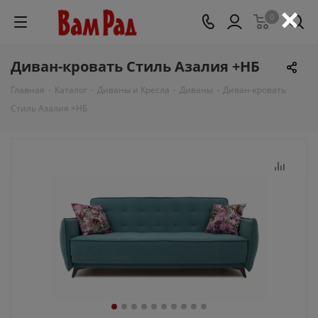
×
0
Диван-кровать Стиль Азалия +НБ
Главная
-
Каталог
-
Диваны и Кресла
-
Диваны
-
Диван-кровать
Стиль Азалия +НБ