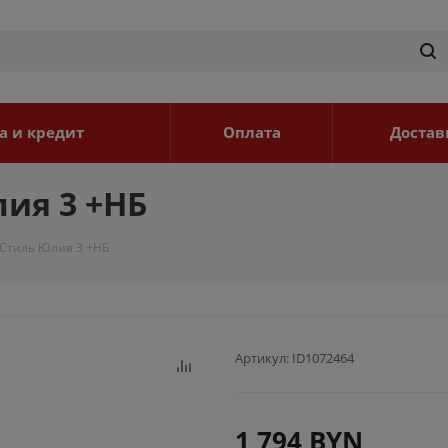
а и кредит
Оплата
Достав
ия 3 +НБ
 Стиль Юлия 3 +НБ
Артикул:
ID1072464
1 794
BYN