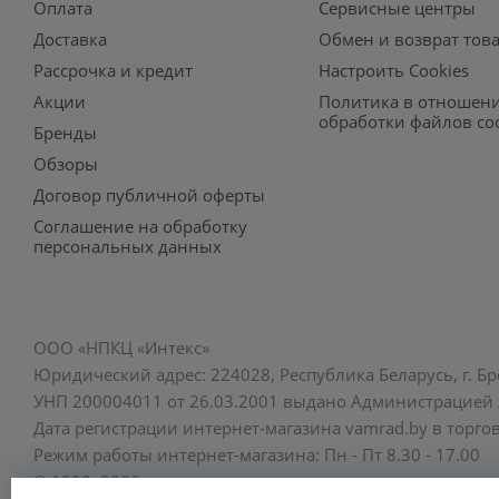
Оплата
Сервисные центры
Доставка
Обмен и возврат тов
Рассрочка и кредит
Настроить Cookies
Акции
Политика в отношен
обработки файлов co
Бренды
Обзоры
Договор публичной оферты
Соглашение на обработку
персональных данных
ООО «НПКЦ «Интекс»
Юридический адрес: 224028, Республика Беларусь, г. Бре
УНП 200004011 от 26.03.2001 выдано Администрацией Л
Дата регистрации интернет-магазина vamrad.by в торгов
Режим работы интернет-магазина: Пн - Пт 8.30 - 17.00
© 1992–2026