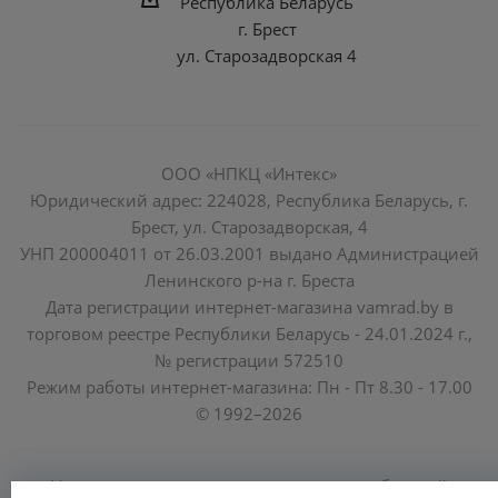
Республика Беларусь
г. Брест
ул. Старозадворская 4
ООО «НПКЦ «Интекс»
Юридический адрес: 224028, Республика Беларусь, г.
Брест, ул. Старозадворская, 4
УНП 200004011 от 26.03.2001 выдано Администрацией
Ленинского р-на г. Бреста
Дата регистрации интернет-магазина vamrad.by в
торговом реестре Республики Беларусь - 24.01.2024 г.,
№ регистрации 572510
Режим работы интернет-магазина: Пн - Пт 8.30 - 17.00
© 1992–2026
Уполномоченные по защите прав потребителей