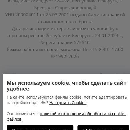
Юридический адрес: 224028, Республика Беларусь, г.
Брест, ул. Старозадворская, 4
УНП 200004011 от 26.03.2001 выдано Администрацией
Ленинского р-на г. Бреста
Дата регистрации интернет-магазина vamrad.by в
торговом реестре Республики Беларусь - 24.01.2024 г.,
№ регистрации 572510
Режим работы интернет-магазина: Пн - Пт 8.30 - 17.00
© 1992–2026
Уполномоченные по защите прав потребителей
облисполкомов, Минского горисполкома:
Мы используем cookie, чтобы сделать сайт
удобнее
https://www.mart.gov.by/activity/zashchita-prav-
potrebiteley/
На сайте используются файлы cookie. Хотите адаптировать
настройки под себя?
Настроить Cookies
БРЕСТСКАЯ ОБЛАСТЬ тел. (80162) 26 97 69;
ГРОДНЕНСКАЯ ОБЛАСТЬ тел. (80152) 73 56 63
Ознакомиться с
поликой в отношении обработкити cookie-
файлов