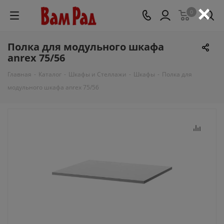
×
0
Полка для модульного шкафа
anrex 75/56
Главная
-
Каталог
-
Шкафы и Стеллажи
-
Шкафы
-
Полка для
модульного шкафа anrex 75/56