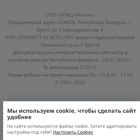
ООО «НПКЦ «Интекс»
Юридический адрес: 224028, Республика Беларусь, г.
Брест, ул. Старозадворская, 4
УНП 200004011 от 26.03.2001 выдано Администрацией
Ленинского р-на г. Бреста
Дата регистрации интернет-магазина vamrad.by в
торговом реестре Республики Беларусь - 24.01.2024 г.,
№ регистрации 572510
Режим работы интернет-магазина: Пн - Пт 8.30 - 17.00
© 1992–2026
Уполномоченные по защите прав потребителей
облисполкомов, Минского горисполкома:
Мы используем cookie, чтобы сделать сайт
удобнее
https://www.mart.gov.by/activity/zashchita-prav-
potrebiteley/
На сайте используются файлы cookie. Хотите адаптировать
настройки под себя?
Настроить Cookies
БРЕСТСКАЯ ОБЛАСТЬ тел. (80162) 26 97 69;
ГРОДНЕНСКАЯ ОБЛАСТЬ тел. (80152) 73 56 63