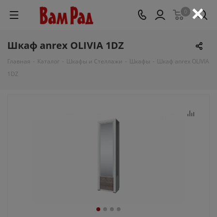
×
0
Шкаф anrex OLIVIA 1DZ
Главная
-
Каталог
-
Шкафы и Стеллажи
-
Шкафы
-
Шкаф anrex OLIVIA
1DZ