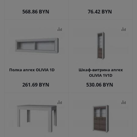
568.86
BYN
76.42
BYN
Полка anrex OLIVIA 1D
Шкаф-витрина anrex
OLIVIA 1V1D
261.69
BYN
530.06
BYN