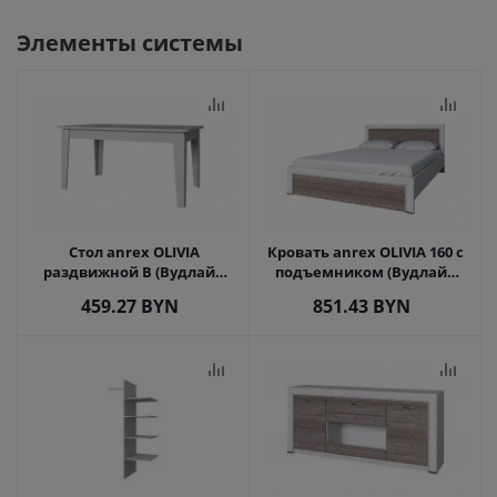
Элементы системы
Стол anrex OLIVIA
Кровать anrex OLIVIA 160 с
раздвижной В (Вудлайн
подъемником (Вудлайн
кремовый)
кремовый/Дуб анкона)
459.27
BYN
851.43
BYN