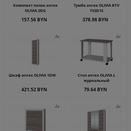
Комплект полок anrex
Тумба anrex OLIVIA RTV
OLIVIA 2DG
1V2D1S
157.56
BYN
378.98
BYN
Шкаф anrex OLIVIA 1DW
Стол anrex OLIVIA L
журнальный
421.52
BYN
79.64
BYN