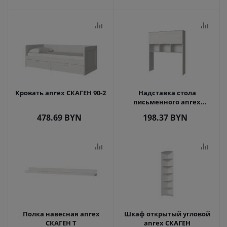
Кровать anrex СКАГЕН 90-2
Надставка стола
письменного anrex
СКАГЕН
478.69
BYN
198.37
BYN
Полка навесная anrex
Шкаф открытый угловой
СКАГЕН T
anrex СКАГЕН