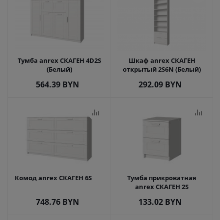
Тумба anrex СКАГЕН 4D2S
Шкаф anrex СКАГЕН
(Белый)
открытый 2S6N (Белый)
564.39
BYN
292.09
BYN
Комод anrex СКАГЕН 6S
Тумба прикроватная
anrex СКАГЕН 2S
748.76
BYN
133.02
BYN