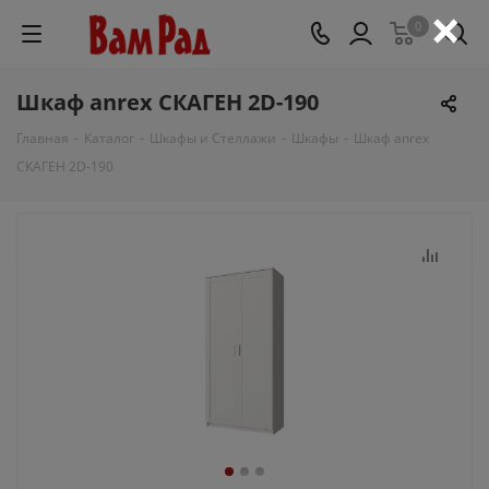
×
0
Шкаф anrex СКАГЕН 2D-190
Главная
-
Каталог
-
Шкафы и Стеллажи
-
Шкафы
-
Шкаф anrex
СКАГЕН 2D-190