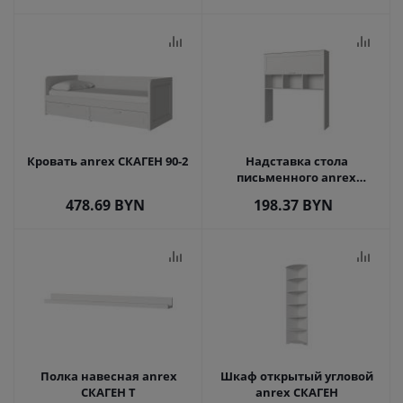
Кровать anrex СКАГЕН 90-2
Надставка стола
письменного anrex
СКАГЕН
478.69
BYN
198.37
BYN
Полка навесная anrex
Шкаф открытый угловой
СКАГЕН T
anrex СКАГЕН