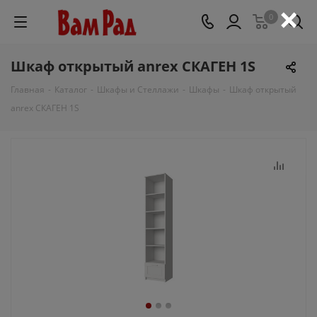
×
0
Шкаф открытый anrex СКАГЕН 1S
Главная
-
Каталог
-
Шкафы и Стеллажи
-
Шкафы
-
Шкаф открытый
anrex СКАГЕН 1S