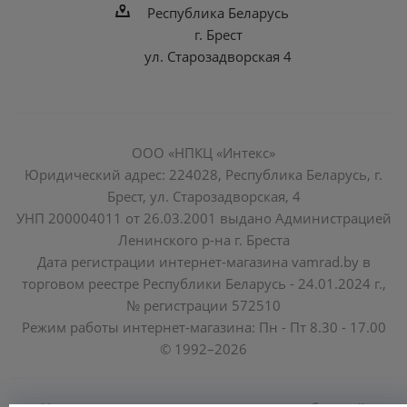
Республика Беларусь
г. Брест
ул. Старозадворская 4
ООО «НПКЦ «Интекс»
Юридический адрес: 224028, Республика Беларусь, г.
Брест, ул. Старозадворская, 4
УНП 200004011 от 26.03.2001 выдано Администрацией
Ленинского р-на г. Бреста
Дата регистрации интернет-магазина vamrad.by в
торговом реестре Республики Беларусь - 24.01.2024 г.,
№ регистрации 572510
Режим работы интернет-магазина: Пн - Пт 8.30 - 17.00
© 1992–2026