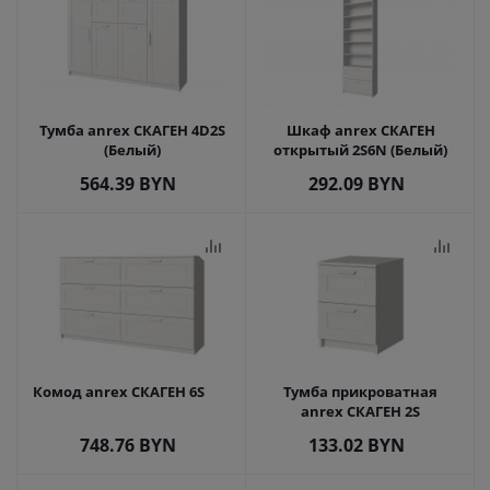
Тумба anrex СКАГЕН 4D2S
Шкаф anrex СКАГЕН
(Белый)
открытый 2S6N (Белый)
564.39
BYN
292.09
BYN
Комод anrex СКАГЕН 6S
Тумба прикроватная
anrex СКАГЕН 2S
748.76
BYN
133.02
BYN