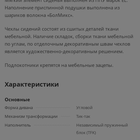
Мягкий элемент сиденья выполнен из ППУ марок EL.
Наполнение приспинной подушки выполнена из
шариков волокна «БолМикс».
Чехлы сидений состоят из сшитых деталей ткани
мебельной. Наличие складок, сборки ткани мебельной
по углам, по отделочным декоративным швам чехлов
является художественно-декоративным решением.
Подлокотники крепятся на мебельные зацепы.
Характеристики
Основные
Форма дивана
Угловой
Механизм трансформации
Тик-так
Наполнитель
Независимый пружинный
блок (TFK)