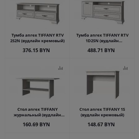
Тумба anrex TIFFANY RTV
Тумба anrex TIFFANY RTV
2S2N (вудлайн кремовый)
1D2SN (вудлайн
кремовый)
376.15
BYN
488.71
BYN
Стол anrex TIFFANY
Стол anrex TIFFANY 1S
журнальный (вудлайн
(вудлайн кремовый)
кремовый)
160.69
BYN
148.67
BYN