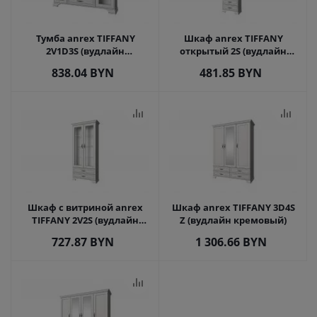
Тумба anrex TIFFANY
Шкаф anrex TIFFANY
2V1D3S (вудлайн
открытый 2S (вудлайн
кремовый)
кремовый)
838.04
BYN
481.85
BYN
Шкаф с витриной anrex
Шкаф anrex TIFFANY 3D4S
TIFFANY 2V2S (вудлайн
Z (вудлайн кремовый)
кремовый)
727.87
BYN
1 306.66
BYN