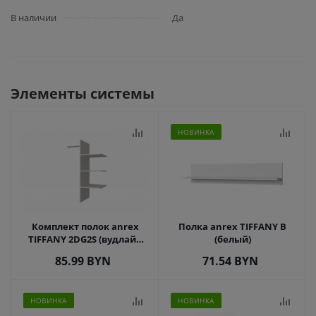
В наличии
Да
Элементы системы
НОВИНКА
Комплект полок anrex
Полка anrex TIFFANY B
TIFFANY 2DG2S (вудлайн
(белый)
кремовый)
85.99
BYN
71.54
BYN
НОВИНКА
НОВИНКА