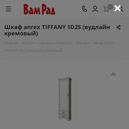
×
0
Шкаф anrex TIFFANY 1D2S (вудлайн
кремовый)
Главная
-
Каталог
-
Шкафы и Стеллажи
-
Шкафы
-
Шкаф anrex
TIFFANY 1D2S (вудлайн кремовый)