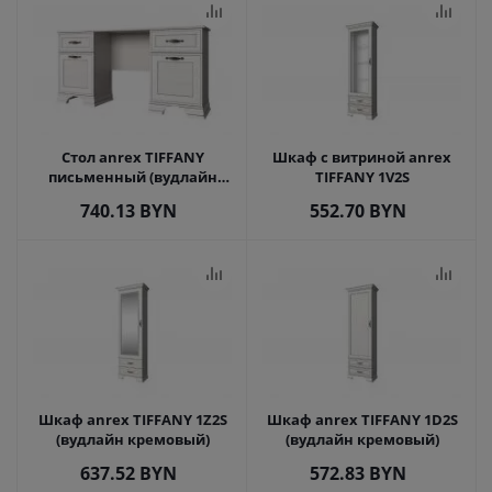
Стол anrex TIFFANY
Шкаф с витриной anrex
письменный (вудлайн
TIFFANY 1V2S
кремовый)
740.13
BYN
552.70
BYN
Шкаф anrex TIFFANY 1Z2S
Шкаф anrex TIFFANY 1D2S
(вудлайн кремовый)
(вудлайн кремовый)
637.52
BYN
572.83
BYN