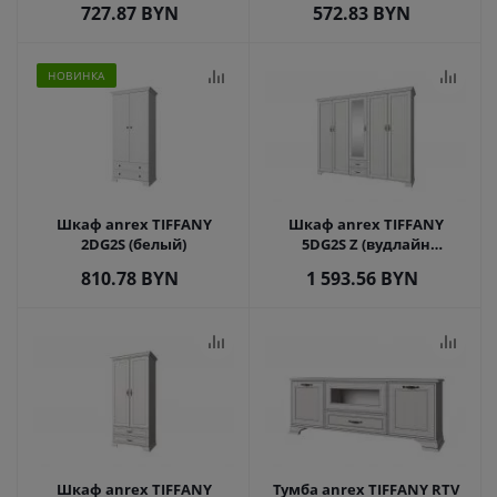
727.87
BYN
572.83
BYN
НОВИНКА
Шкаф anrex TIFFANY
Шкаф anrex TIFFANY
2DG2S (белый)
5DG2S Z (вудлайн
кремовый)
810.78
BYN
1 593.56
BYN
Шкаф anrex TIFFANY
Тумба anrex TIFFANY RTV