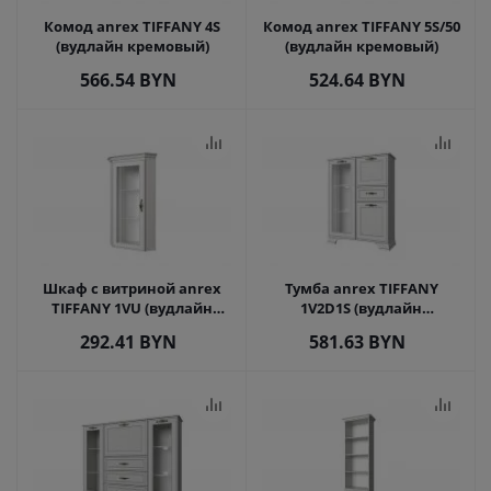
Комод anrex TIFFANY 4S
Комод anrex TIFFANY 5S/50
(вудлайн кремовый)
(вудлайн кремовый)
566.54
BYN
524.64
BYN
Шкаф с витриной anrex
Тумба anrex TIFFANY
TIFFANY 1VU (вудлайн
1V2D1S (вудлайн
кремовый)
кремовый)
292.41
BYN
581.63
BYN