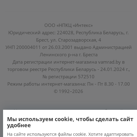
ООО «НПКЦ «Интекс»
Юридический адрес: 224028, Республика Беларусь, г.
Брест, ул. Старозадворская, 4
УНП 200004011 от 26.03.2001 выдано Администрацией
Ленинского р-на г. Бреста
Дата регистрации интернет-магазина vamrad.by в
торговом реестре Республики Беларусь - 24.01.2024 г.,
№ регистрации 572510
Режим работы интернет-магазина: Пн - Пт 8.30 - 17.00
© 1992–2026
Уполномоченные по защите прав потребителей
облисполкомов, Минского горисполкома:
Мы используем cookie, чтобы сделать сайт
удобнее
https://www.mart.gov.by/activity/zashchita-prav-
potrebiteley/
На сайте используются файлы cookie. Хотите адаптировать