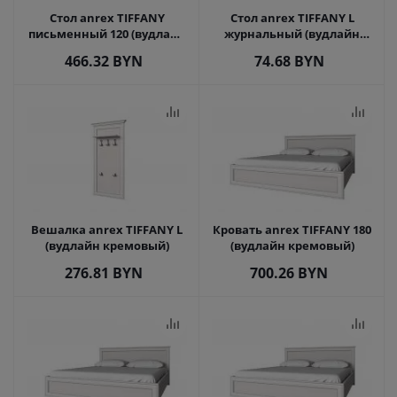
Стол anrex TIFFANY
Стол anrex TIFFANY L
письменный 120 (вудлайн
журнальный (вудлайн
кремовый)
кремовый)
466.32
BYN
74.68
BYN
Вешалка anrex TIFFANY L
Кровать anrex TIFFANY 180
(вудлайн кремовый)
(вудлайн кремовый)
276.81
BYN
700.26
BYN