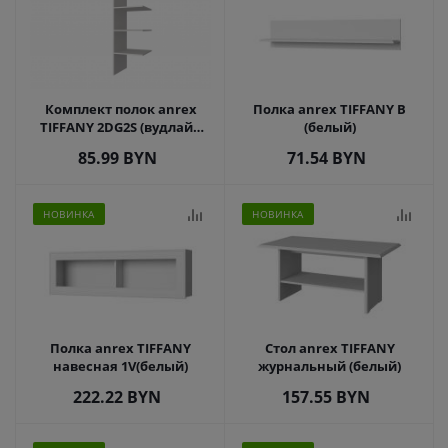
Комплект полок anrex
Полка anrex TIFFANY B
TIFFANY 2DG2S (вудлайн
(белый)
кремовый)
85.99
BYN
71.54
BYN
НОВИНКА
НОВИНКА
Полка anrex TIFFANY
Стол anrex TIFFANY
навесная 1V(белый)
журнальный (белый)
222.22
BYN
157.55
BYN