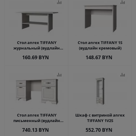
Стол anrex TIFFANY
Стол anrex TIFFANY 1S
журнальный (вудлайн
(вудлайн кремовый)
кремовый)
160.69
BYN
148.67
BYN
Стол anrex TIFFANY
Шкаф с витриной anrex
письменный (вудлайн
TIFFANY 1V2S
кремовый)
740.13
BYN
552.70
BYN