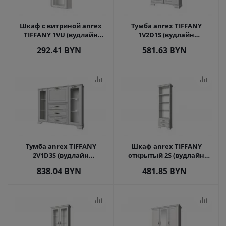
Шкаф с витриной anrex
Тумба anrex TIFFANY
TIFFANY 1VU (вудлайн
1V2D1S (вудлайн
кремовый)
кремовый)
292.41
BYN
581.63
BYN
Тумба anrex TIFFANY
Шкаф anrex TIFFANY
2V1D3S (вудлайн
открытый 2S (вудлайн
кремовый)
кремовый)
838.04
BYN
481.85
BYN