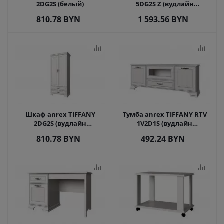
2DG2S (белый)
5DG2S Z (вудлайн
кремовый)
810.78
BYN
1 593.56
BYN
Шкаф anrex TIFFANY
Тумба anrex TIFFANY RTV
2DG2S (вудлайн
1V2D1S (вудлайн
кремовый)
кремовый)
810.78
BYN
492.24
BYN