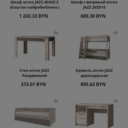
Шкаф anrex JAZZ 4DG2S Z
Шкаф с витриной anrex
(Каштан найроби/Оникс)
JAZZ 2V2D1S
1 243.33
BYN
680.30
BYN
Стол anrex JAZZ
Кровать anrex JAZZ
Раздвижной
двухъярусная
373.01
BYN
895.62
BYN