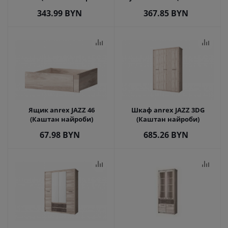
Оникс)
найроби/Оникс)
343.99
BYN
367.85
BYN
Ящик anrex JAZZ 46
Шкаф anrex JAZZ 3DG
(Каштан найроби)
(Каштан найроби)
67.98
BYN
685.26
BYN