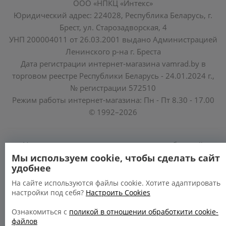
ООО «НПКЦ «Интекс»
Юридический адрес: 224028, Республика Беларусь, г.
Брест, ул. Старозадворская, 4
УНП 200004011 от 26.03.2001 выдано Администрацией
Ленинского р-на г. Бреста
Дата регистрации интернет-магазина vamrad.by в
торговом реестре Республики Беларусь - 24.01.2024 г.,
№ регистрации 572510
Режим работы интернет-магазина: Пн - Пт 8.30 - 17.00
© 1992–2026
Уполномоченные по защите прав потребителей
облисполкомов, Минского горисполкома:
Мы используем cookie, чтобы сделать сайт
удобнее
https://www.mart.gov.by/activity/zashchita-prav-
potrebiteley/
На сайте используются файлы cookie. Хотите адаптировать
настройки под себя?
Настроить Cookies
БРЕСТСКАЯ ОБЛАСТЬ тел. (80162) 26 97 69;
ГРОДНЕНСКАЯ ОБЛАСТЬ тел. (80152) 73 56 63
Ознакомиться с
поликой в отношении обработкити cookie-
файлов