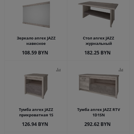
Зеркало anrex JAZZ
Стол anrex JAZZ
навесное
журнальный
108.59
BYN
182.25
BYN
Тумба anrex JAZZ
Тумба anrex JAZZ RTV
прикроватная 1S
1D1SN
126.94
BYN
292.62
BYN