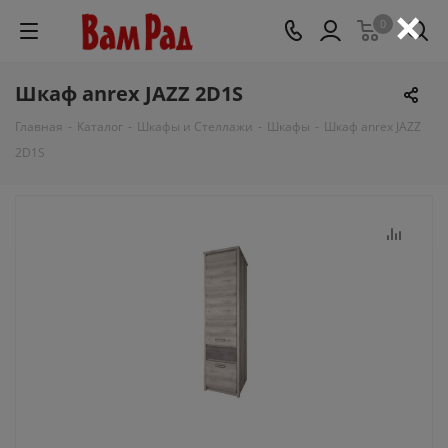
×
0
Шкаф anrex JAZZ 2D1S
Главная
-
Каталог
-
Шкафы и Стеллажи
-
Шкафы
-
Шкаф anrex JAZZ
2D1S