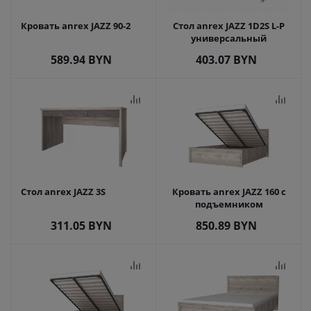
Кровать anrex JAZZ 90-2
Стол anrex JAZZ 1D2S L-P
универсальный
589.94
BYN
403.07
BYN
Стол anrex JAZZ 3S
Кровать anrex JAZZ 160 с
подъемником
311.05
BYN
850.89
BYN