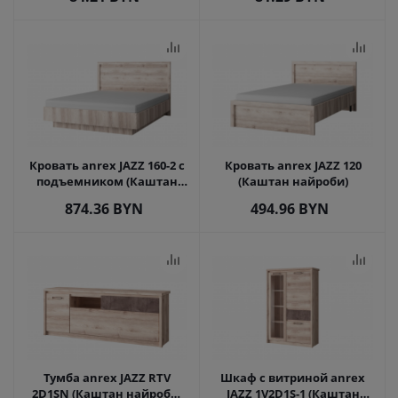
Кровать anrex JAZZ 160-2 с
Кровать anrex JAZZ 120
подъемником (Каштан
(Каштан найроби)
найроби)
874.36
BYN
494.96
BYN
Тумба anrex JAZZ RTV
Шкаф с витриной anrex
2D1SN (Каштан найроби/
JAZZ 1V2D1S-1 (Каштан