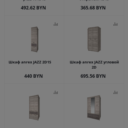
492.62
BYN
365.68
BYN
Шкаф anrex JAZZ 2D1S
Шкаф anrex JAZZ угловой
2D
440
BYN
695.56
BYN