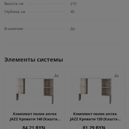
Высота, см
210
Глубина, см
40
В наличии
Да
Элементы системы
Комплект полок anrex
Комплект полок anrex
JAZZ Кровати 140 (Каштан
JAZZ Кровати 120 (Каштан
найроби)
найроби)
84.21
BYN
81.29
BYN