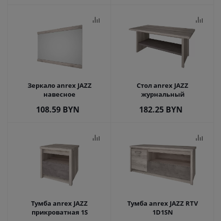
Зеркало anrex JAZZ
Стол anrex JAZZ
навесное
журнальный
108.59
BYN
182.25
BYN
Тумба anrex JAZZ
Тумба anrex JAZZ RTV
прикроватная 1S
1D1SN