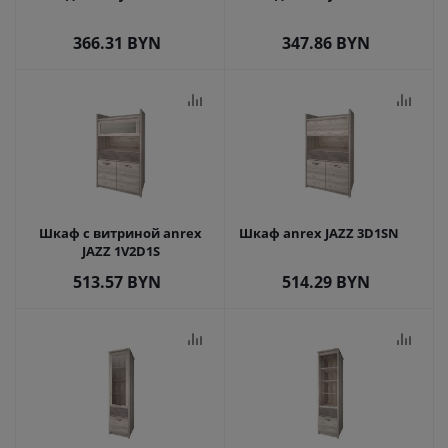
366.31
BYN
347.86
BYN
Шкаф с витриной anrex
Шкаф anrex JAZZ 3D1SN
JAZZ 1V2D1S
513.57
BYN
514.29
BYN