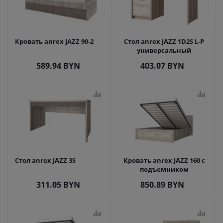
Кровать anrex JAZZ 90-2
Стол anrex JAZZ 1D2S L-P
универсальный
589.94
BYN
403.07
BYN
Стол anrex JAZZ 3S
Кровать anrex JAZZ 160 с
подъемником
311.05
BYN
850.89
BYN