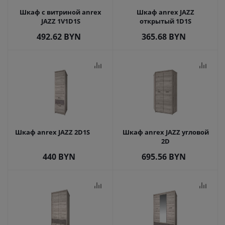
Шкаф с витриной anrex
Шкаф anrex JAZZ
JAZZ 1V1D1S
открытый 1D1S
492.62
BYN
365.68
BYN
Шкаф anrex JAZZ 2D1S
Шкаф anrex JAZZ угловой
2D
440
BYN
695.56
BYN