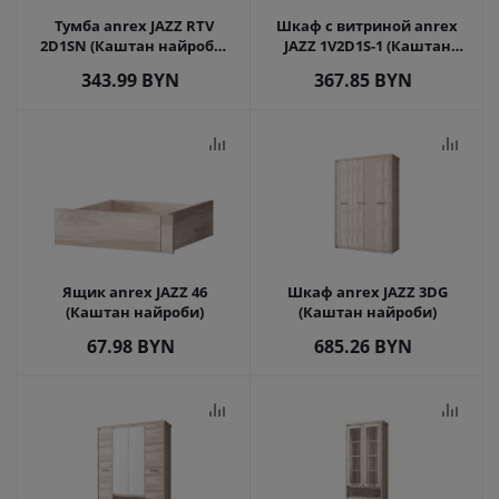
Тумба anrex JAZZ RTV
Шкаф с витриной anrex
2D1SN (Каштан найроби/
JAZZ 1V2D1S-1 (Каштан
Оникс)
найроби/Оникс)
343.99
BYN
367.85
BYN
Ящик anrex JAZZ 46
Шкаф anrex JAZZ 3DG
(Каштан найроби)
(Каштан найроби)
67.98
BYN
685.26
BYN