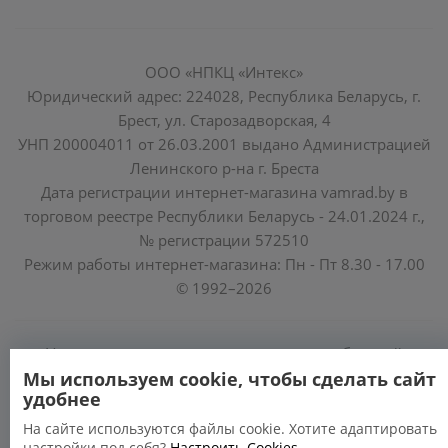
ООО «НПКЦ «Интекс»
Юридический адрес: 224028, Республика Беларусь, г.
Брест, ул. Старозадворская, 4
УНП 200004011 от 26.03.2001 выдано Администрацией
Ленинского р-на г. Бреста
Дата регистрации интернет-магазина vamrad.by в
торговом реестре Республики Беларусь - 24.01.2024 г.,
№ регистрации 572510
Режим работы интернет-магазина: Пн - Пт 8.30 - 17.00
© 1992–2026
Уполномоченные по защите прав потребителей
облисполкомов, Минского горисполкома:
Мы используем cookie, чтобы сделать сайт
удобнее
https://www.mart.gov.by/activity/zashchita-prav-
potrebiteley/
На сайте используются файлы cookie. Хотите адаптировать
настройки под себя?
Настроить Cookies