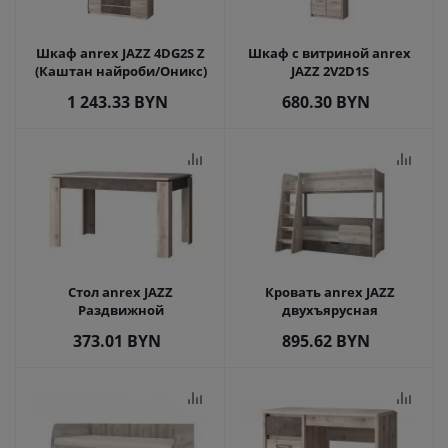
Шкаф anrex JAZZ 4DG2S Z
Шкаф с витриной anrex
(Каштан найроби/Оникс)
JAZZ 2V2D1S
1 243.33
BYN
680.30
BYN
Стол anrex JAZZ
Кровать anrex JAZZ
Раздвижной
двухъярусная
373.01
BYN
895.62
BYN