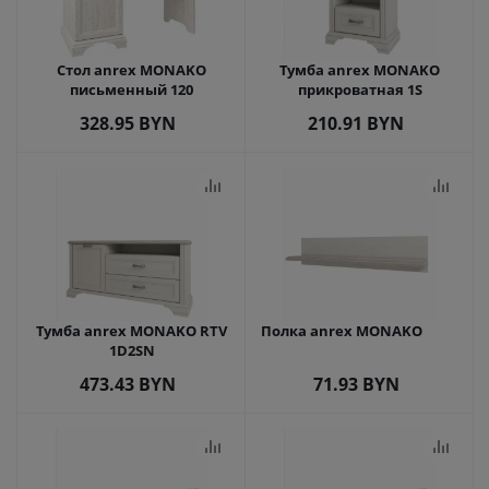
Стол anrex MONAKO
Тумба anrex MONAKO
письменный 120
прикроватная 1S
328.95
BYN
210.91
BYN
Тумба anrex MONAKO RTV
Полка anrex MONAKO
1D2SN
473.43
BYN
71.93
BYN