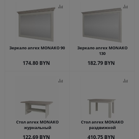
Зеркало anrex MONAKO 90
Зеркало anrex MONAKO
130
174.80
BYN
182.79
BYN
Стол anrex MONAKO
Стол anrex MONAKO
журнальный
раздвижной
122.69
BYN
410.75
BYN