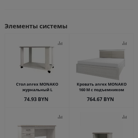
Элементы системы
Стол anrex MONAKO
Кровать anrex MONAKO
журнальный L
160 M с подъемником
74.93
BYN
764.67
BYN