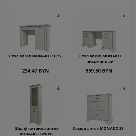
Стол anrex MONAKO 1D1S
Стол anrex MONAKO
письменный
234.47
BYN
559.50
BYN
Шкаф-витрина anrex
Комод anrex MONAKO 3S
MONAKO 1V1D1S