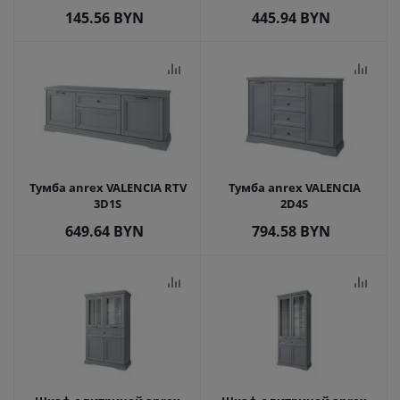
145.56
BYN
445.94
BYN
Тумба anrex VALENCIA RTV
Тумба anrex VALENCIA
3D1S
2D4S
649.64
BYN
794.58
BYN