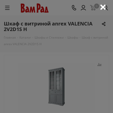
×
0
Шкаф с витриной anrex VALENCIA
2V2D1S Н
Главная
-
Каталог
-
Шкафы и Стеллажи
-
Шкафы
-
Шкаф с витриной
anrex VALENCIA 2V2D1S Н